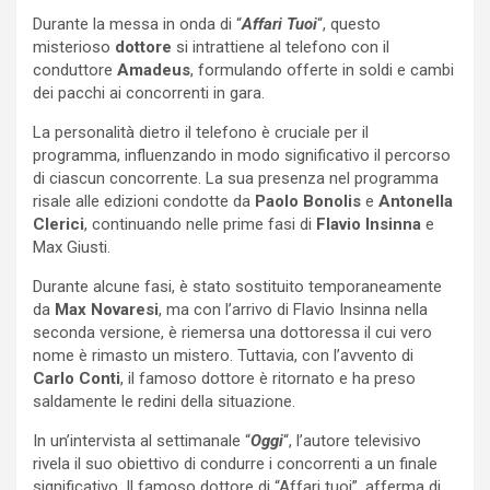
Durante la messa in onda di “
Affari Tuoi
“, questo
misterioso
dottore
si intrattiene al telefono con il
conduttore
Amadeus
, formulando offerte in soldi e cambi
dei pacchi ai concorrenti in gara.
La personalità dietro il telefono è cruciale per il
programma, influenzando in modo significativo il percorso
di ciascun concorrente. La sua presenza nel programma
risale alle edizioni condotte da
Paolo Bonolis
e
Antonella
Clerici
, continuando nelle prime fasi di
Flavio Insinna
e
Max Giusti.
Durante alcune fasi, è stato sostituito temporaneamente
da
Max Novaresi
, ma con l’arrivo di Flavio Insinna nella
seconda versione, è riemersa una dottoressa il cui vero
nome è rimasto un mistero. Tuttavia, con l’avvento di
Carlo Conti
, il famoso dottore è ritornato e ha preso
saldamente le redini della situazione.
In un’intervista al settimanale “
Oggi
“, l’autore televisivo
rivela il suo obiettivo di condurre i concorrenti a un finale
significativo. Il famoso dottore di “Affari tuoi”, afferma di