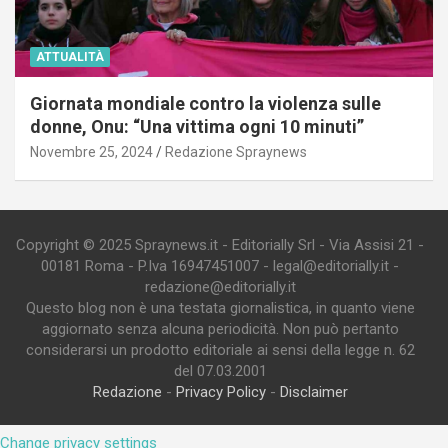
ATTUALITÀ
Giornata mondiale contro la violenza sulle
donne, Onu: “Una vittima ogni 10 minuti”
Novembre 25, 2024
Redazione Spraynews
Copyright © 2025 Spraynews.it - Editorially Srl - Via Assisi 21 -
00181 Roma - P.Iva 16947451007 - legal@editorially.it -
redazione@editorially.it
Questo blog non è una testata giornalistica, in quanto viene
aggiornato senza alcuna periodicità. Non può pertanto
considerarsi un prodotto editoriale ai sensi della legge n. 62
del 07.03.2001
Redazione
-
Privacy Policy
-
Disclaimer
Change privacy settings