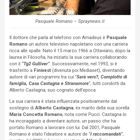
Pasquale Romano – Spraynews.it
Il dottore che parla al telefono con Amadeus è
Pasquale
Romano
un autore televisivo napoletano con una carriera
ricca alle spalle. Nato il 15 marzo 1966 a Ottaviano, dopo la
laurea in Filosofia, ha iniziato la sua carriera collaborando
con il
“Tg2 Gulliver”
. Successivamente, nel 1993, si è
trasferito a
Finivest
(divenuta poi Mediaset), diventando
autore di vari programmi tra cui “
Sarà vero
?, Complotto di
famiglia, Casa Castagna e Stranamore
“, tutti condotti da
Alberto Castagna, suo cognato dell’epoca.
La sua carriera è stata influenzata positivamente dal
sostegno di
Alberto Castagna
, ex marito della sua sorella
Maria Concetta Romano
, nota come Pucci. Castagna lo
ha incoraggiato a diventare autore, un passo che ha
portato Romano a lavorare con lui. Dal 2001, Pasquale
Romano è stato l’ideatore e autore de “
I raccomandati
“,