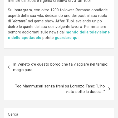
mentre dal 2003 è il genio creativo di Affari Tuoi.
Su
Instagram
, con oltre 1200 follower, Romano condivide
aspetti della sua vita, dedicando uno dei post al suo ruolo
di “
dottore
” nel game show Affari Tuoi, svelando un po’
dietro le quinte del suo coinvolgente lavoro. Per rimanere
sempre aggiornati sulle news dal
mondo della televisione
e dello spettacolo
potete
guardare qui
.
Navigazione
In Veneto c’è questo borgo che fa viaggiare nel tempo:
articoli
magia pura
Teo Mammucari senza freni su Lorenzo Tano: “L’ho
visto sotto la doccia…”
Cerca