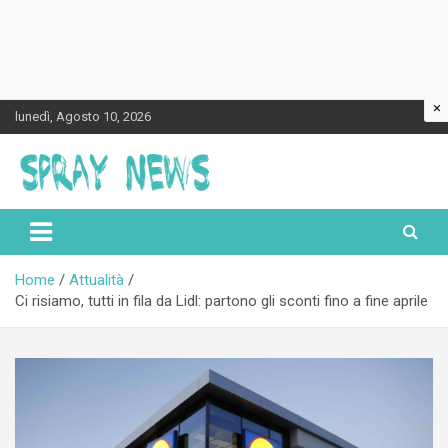
×
Skip
lunedì, Agosto 10, 2026
to
content
Spraynews.it
Home
Attualità
Ci risiamo, tutti in fila da Lidl: partono gli sconti fino a fine aprile