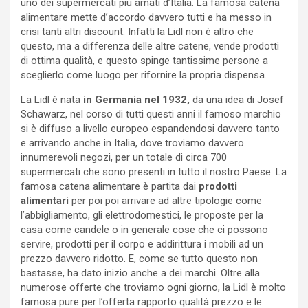
uno dei supermercati più amati d’Italia. La famosa catena
alimentare mette d’accordo davvero tutti e ha messo in
crisi tanti altri discount. Infatti la Lidl non è altro che
questo, ma a differenza delle altre catene, vende prodotti
di ottima qualità, e questo spinge tantissime persone a
sceglierlo come luogo per rifornire la propria dispensa.
La Lidl è nata
in Germania nel 1932,
da una idea di Josef
Schawarz, nel corso di tutti questi anni il famoso marchio
si è diffuso a livello europeo espandendosi davvero tanto
e arrivando anche in Italia, dove troviamo davvero
innumerevoli negozi, per un totale di circa 700
supermercati che sono presenti in tutto il nostro Paese. La
famosa catena alimentare è partita dai
prodotti
alimentari
per poi poi arrivare ad altre tipologie come
l’abbigliamento, gli elettrodomestici, le proposte per la
casa come candele o in generale cose che ci possono
servire, prodotti per il corpo e addirittura i mobili ad un
prezzo davvero ridotto. E, come se tutto questo non
bastasse, ha dato inizio anche a dei marchi. Oltre alla
numerose offerte che troviamo ogni giorno, la Lidl è molto
famosa pure per l’offerta rapporto qualità prezzo e le