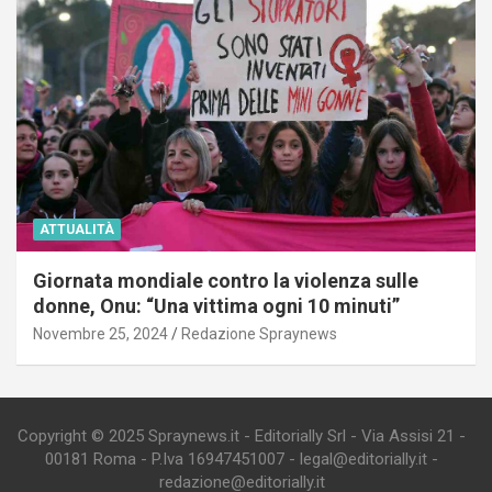
ATTUALITÀ
Giornata mondiale contro la violenza sulle
donne, Onu: “Una vittima ogni 10 minuti”
Novembre 25, 2024
Redazione Spraynews
Copyright © 2025 Spraynews.it - Editorially Srl - Via Assisi 21 -
00181 Roma - P.Iva 16947451007 - legal@editorially.it -
redazione@editorially.it