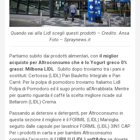
Quando vai alla Lidl scegli questi prodotti – Credits: Ansa
Foto – Spraynews.it
Partiamo subito dai prodotti alimentari, con
il miglior
acquisto per Altroconsumo che è lo Yogurt greco 0%
grassi: Milbona LIDL
. Subito dopo troviamo tra i pani e
sostituti: Certossa (LIDL) Pan Bauletto Integrale e Pan
Carrè. Per la polpa di pomodoro troviamo Italiamo Lidl
Polpa di Pomodoro ed il sugo pronto all’Arrabbiata. Mentre
per quanto riguarda il caffé la scelta migliore ricade sul
Bellarom (LIDL) Crema.
Passando ai detersivi e detergenti, per Altroconsumo in
questa sezione il migliore è il FORMIL (LIDL) Marsiglia
seguito dalle capsule per lavatrice FORMIL (LIDL) 3IN1 CAP.
Per i prodotti in carta e per bambini Altroconsumo
consiglia l’acquisto di
LUPILU (LIDL) soft&dry
se dovete