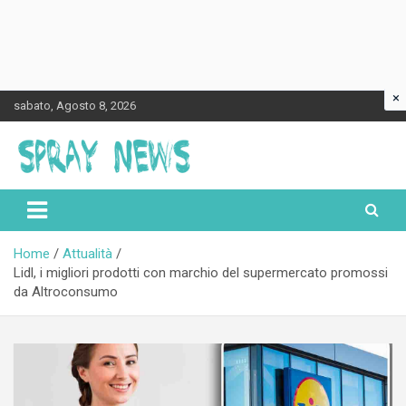
×
Skip
sabato, Agosto 8, 2026
to
content
Spraynews.it
Home
Attualità
Lidl, i migliori prodotti con marchio del supermercato promossi
da Altroconsumo