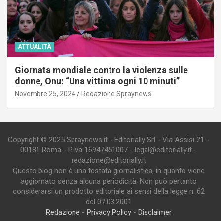
ATTUALITÀ
Giornata mondiale contro la violenza sulle
donne, Onu: “Una vittima ogni 10 minuti”
Novembre 25, 2024
Redazione Spraynews
Copyright © 2025 Spraynews.it - Editorially Srl - Via Assisi 21 -
00181 Roma - P.Iva 16947451007 - legal@editorially.it -
redazione@editorially.it
Questo blog non è una testata giornalistica, in quanto viene
aggiornato senza alcuna periodicità. Non può pertanto
considerarsi un prodotto editoriale ai sensi della legge n. 62
del 07.03.2001
Redazione
-
Privacy Policy
-
Disclaimer