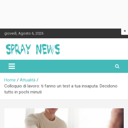
×
Skip
giovedì, Agosto 6, 2026
to
content
Spraynews.it
Home
Attualità
Colloquio di lavoro: ti fanno un test a tua insaputa. Decidono
tutto in pochi minuti