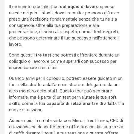
Il momento cruciale di un
colloquio di lavoro
spesso
risiede nei primi istanti, dove i recruiter possono già aver
preso una decisione fondamentale senza che tu ne sia
consapevole. Oltre alla tua preparazione e alla
presentazione, ci sono altri aspetti, come i
test segreti
,
che possono determinare il tuo successo nell’ottenere il
lavoro.
Sono questi i
tre test
che potresti affrontare durante un
colloquio di lavoro, e come superarli con successo per
impressionare i recruiter.
Quando arrivi per il colloquio, potresti essere guidato in un
tour della struttura dall’amministratore delegato o da un
altro membro dello staff. Questo tour può sembrare
informale, ma è parte di un test per valutare le tue
soft
skills
, come la tua
capacità di relazionarti
e di adattarti a
nuove situazioni.
Ad esempio, in un’intervista con Mirror, Trent Innes, CEO di
un’azienda, ha descritto come offre ai candidati una tazza
di caffè durante il tour. La tua reazione a questa offerta