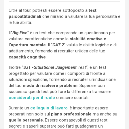
Oltre al tour, potresti essere sottoposto a
test
psicoattitudinali
che mirano a valutare la tua personalità e
le tue abilità.
Il
“
Big Five
” è un test che comprende un questionario per
valutare caratteristiche come la
stabilità emotiva e
l’apertura mentale
. Il “
GAT-2
” valuta le abilità logiche e di
adattamento, fornendo ai recruiter un’idea delle tue
capacità cognitive
.
Inoltre “
SJT -Situational Judgement
Test
“, è un test
progettato per valutare come i comporti di fronte a
situazioni specifiche, fornendo ai recruiter un’indicazione
del tuo
modo di risolvere problemi
. Superare con
successo questi test può fare la differenza tra essere
considerati per il ruolo
o essere scartati.
Durante un
colloquio di lavoro
, è importante essere
preparati non solo sul
piano professionale
ma anche su
quello personale
. Essere consapevoli di questi test
segreti e saperli superare può farti guadagnare un