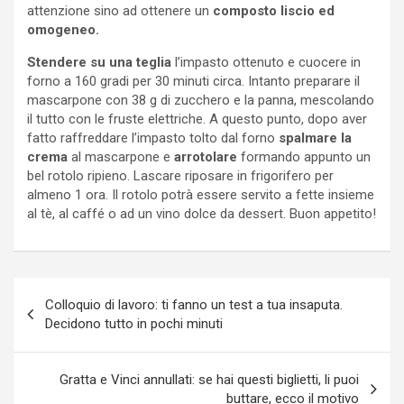
attenzione sino ad ottenere un
composto liscio ed
omogeneo.
Stendere su una teglia
l’impasto ottenuto e cuocere in
forno a 160 gradi per 30 minuti circa. Intanto preparare il
mascarpone con 38 g di zucchero e la panna, mescolando
il tutto con le fruste elettriche. A questo punto, dopo aver
fatto raffreddare l’impasto tolto dal forno
spalmare la
crema
al mascarpone e
arrotolare
formando appunto un
bel rotolo ripieno. Lascare riposare in frigorifero per
almeno 1 ora. Il rotolo potrà essere servito a fette insieme
al tè, al caffé o ad un vino dolce da dessert. Buon appetito!
Navigazione
Colloquio di lavoro: ti fanno un test a tua insaputa.
articoli
Decidono tutto in pochi minuti
Gratta e Vinci annullati: se hai questi biglietti, li puoi
buttare, ecco il motivo