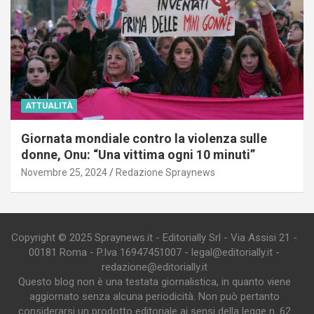
ATTUALITÀ
Giornata mondiale contro la violenza sulle
donne, Onu: “Una vittima ogni 10 minuti”
Novembre 25, 2024
Redazione Spraynews
Copyright © 2025 Spraynews.it - Editorially Srl - Via Assisi 21 -
00181 Roma - P.Iva 16947451007 - legal@editorially.it -
redazione@editorially.it
Questo blog non è una testata giornalistica, in quanto viene
aggiornato senza alcuna periodicità. Non può pertanto
considerarsi un prodotto editoriale ai sensi della legge n. 62