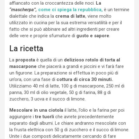
affiancato con la croccantezza delle noci.
La
“mascherpa”,
come ci spiega la repubblica,
è un termine
dialettale che indica la
crema di latte
, viene molto
utilizzato in cucina per la sua estrema versatilità e per il
fatto che si può abbinare ad altri ingredienti per creare
delle vere e proprie sfumature di
gusto e sapore
.
La ricetta
La
proposta
è quella di un
delizioso rotolo di torta al
mascarpone
che piacerà a grandi e piccini e vi farà fare
un figurone. La preparazione si effettua in poco più di
un’ora, con una fase di
cottura di circa 30 minuti.
Utilizziamo 40 ml di latte, 100 g di mascarpone, 250 ml di
panna, 30 ml di olio vegetale, 50 g di farina, 88 g di
zucchero, 3 uova e il succo di limone.
Mescolare in una ciotola
il latte, l’olio e la farina per poi
aggiungere i
tre tuorli
che avrete precedentemente
separato dagli albumi. Le chiare andranno mescolate con
la frusta elettrica con 50 g di zucchero e il succo di limone.
Unite i due composti delicatamente cercando di fare