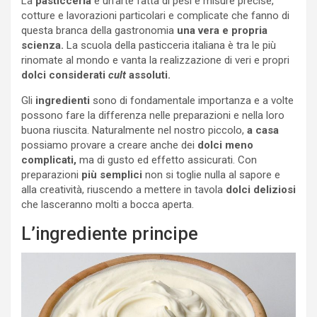
La
pasticceria
è un’arte fatta di pesi e misure precise,
cotture e lavorazioni particolari e complicate che fanno di
questa branca della gastronomia
una vera e propria
scienza.
La scuola della pasticceria italiana è tra le più
rinomate al mondo e vanta la realizzazione di veri e propri
dolci considerati
cult
assoluti.
Gli
ingredienti
sono di fondamentale importanza e a volte
possono fare la differenza nelle preparazioni e nella loro
buona riuscita. Naturalmente nel nostro piccolo,
a casa
possiamo provare a creare anche dei
dolci meno
complicati,
ma di gusto ed effetto assicurati. Con
preparazioni
più semplici
non si toglie nulla al sapore e
alla creatività, riuscendo a mettere in tavola
dolci deliziosi
che lasceranno molti a bocca aperta.
L’ingrediente principe