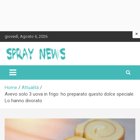
×
Skip
giovedì, Agosto 6, 2026
to
content
Spraynews.it
Home
Attualità
Avevo solo 3 uova in frigo: ho preparato questo dolce speciale.
Lo hanno divorato