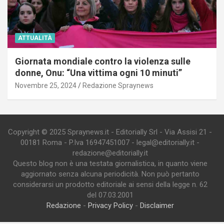
ATTUALITÀ
Giornata mondiale contro la violenza sulle
donne, Onu: “Una vittima ogni 10 minuti”
Novembre 25, 2024
Redazione Spraynews
Copyright © 2025 Spraynews.it - Editorially Srl - Via Assisi 21 -
00181 Roma - P.Iva 16947451007 - legal@editorially.it -
redazione@editorially.it
Questo blog non è una testata giornalistica, in quanto viene
aggiornato senza alcuna periodicità. Non può pertanto
considerarsi un prodotto editoriale ai sensi della legge n. 62
del 07.03.2001
Redazione
-
Privacy Policy
-
Disclaimer