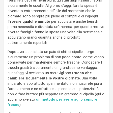
Nella lista degli alimenti più acquistati dagli italiani ci sono
sicuramente le cipolle. Al giorno d’oggi, fare la spesa è
diventato estremamente difficile dal momento che le
giornate sono sempre più piene di compiti e di impegni.
Trovare qualche minuto
per acquistare anche beni di
prima necessità è diventata un’impresa: per questo motivo
diverse famiglie fanno la spesa una volta alla settimana e
acquistano grandi quantità anche di prodotti
estremamente reperibili.
Dopo aver acquistato un paio di chili di cipolle, sorge
sicuramente un problema di non poco conto: come vanno
conservate per mantenerle sempre fresche. Conoscere I
trucchi giusti è sicuramente un grandissimo vantaggio:
quest’oggi vi sveliamo un meraviglioso
trucco che
cambierà sicuramente le vostre giornate
. Una volta
imparato e soprattutto sperimentato, non riuscirete più a
farne a meno e ne sfrutterei a pieno le sue potenzialità:
non vi farà buttare più neppure un grammo di cipolla (qui vi
abbiamo svelato
un metodo per avere aglio sempre
fresco
).