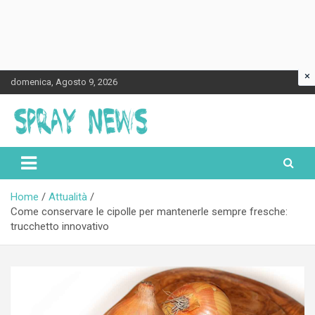
×
Skip
domenica, Agosto 9, 2026
to
content
Spraynews.it
Home
Attualità
Come conservare le cipolle per mantenerle sempre fresche:
trucchetto innovativo