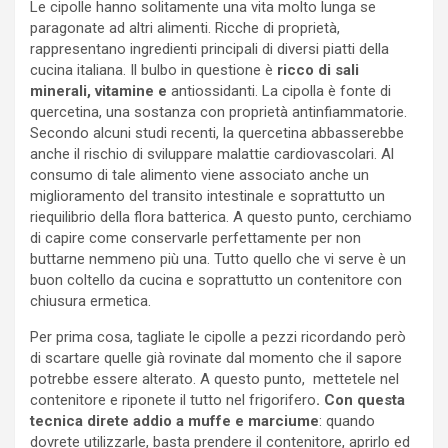
Le cipolle hanno solitamente una vita molto lunga se
paragonate ad altri alimenti. Ricche di proprietà,
rappresentano ingredienti principali di diversi piatti della
cucina italiana. Il bulbo in questione è
ricco di sali
minerali, vitamine e
antiossidanti. La cipolla è fonte di
quercetina, una sostanza con proprietà antinfiammatorie.
Secondo alcuni studi recenti, la quercetina abbasserebbe
anche il rischio di sviluppare malattie cardiovascolari. Al
consumo di tale alimento viene associato anche un
miglioramento del transito intestinale e soprattutto un
riequilibrio della flora batterica. A questo punto, cerchiamo
di capire come conservarle perfettamente per non
buttarne nemmeno più una. Tutto quello che vi serve è un
buon coltello da cucina e soprattutto un contenitore con
chiusura ermetica.
Per prima cosa, tagliate le cipolle a pezzi ricordando però
di scartare quelle già rovinate dal momento che il sapore
potrebbe essere alterato. A questo punto, mettetele nel
contenitore e riponete il tutto nel frigorifero
. Con questa
tecnica direte addio a muffe e marciume
: quando
dovrete utilizzarle, basta prendere il contenitore, aprirlo ed