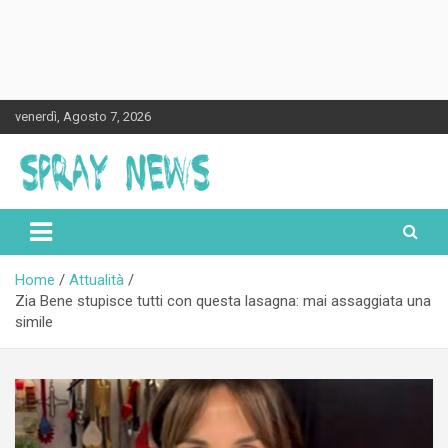
Skip
venerdì, Agosto 7, 2026
to
content
Spraynews.it
Home
Attualità
Zia Bene stupisce tutti con questa lasagna: mai assaggiata una
simile