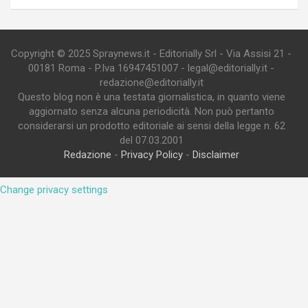
Copyright © 2025 Spraynews.it - Editorially Srl - Via Assisi 21 -
00181 Roma - P.Iva 16947451007 - legal@editorially.it -
redazione@editorially.it
Questo blog non è una testata giornalistica, in quanto viene
aggiornato senza alcuna periodicità. Non può pertanto
considerarsi un prodotto editoriale ai sensi della legge n. 62
del 07.03.2001
Redazione
-
Privacy Policy
-
Disclaimer
Change privacy settings