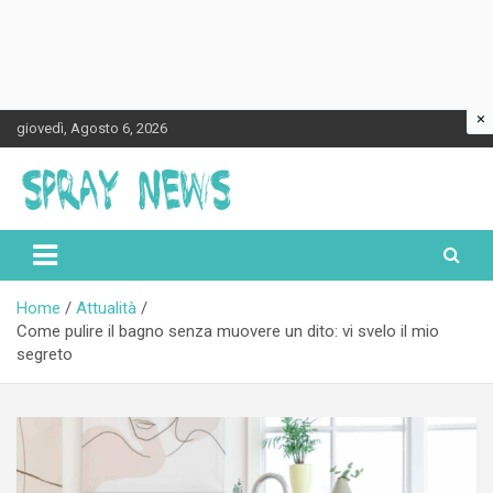
×
Skip
giovedì, Agosto 6, 2026
to
content
Spraynews.it
Home
Attualità
Come pulire il bagno senza muovere un dito: vi svelo il mio
segreto