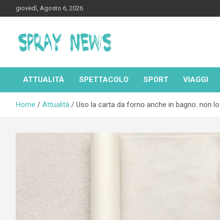
Skip
giovedì, Agosto 6, 2026
to
content
Spraynews.it
ATTUALITÀ
SPETTACOLO
SPORT
VIAGGI
Home
Attualità
Uso la carta da forno anche in bagno: non lo