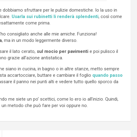
 dobbiamo sfruttare per le pulizie domestiche. Io la uso in
lcare.
Usarla sui rubinetti li renderà splendenti
, così come
no esattamente come prima.
 l’ho consigliato anche alle mie amiche. Funziona!
a
, ma in un modo leggermente diverso.
are il lato cerato,
sul mocio per pavimenti
e poi pulisco il
o grazie all’azione antistatica.
, che siano in cucina, in bagno o in altre stanze, metto sempre
asta accartocciare, buttare e cambiare il foglio
quando passo
assare il panno nei punti alti e vedere tutto quello sporco da
 me siete un po’ scettici, come lo ero io all’inizio. Quindi,
 è un metodo che può fare per voi oppure no.