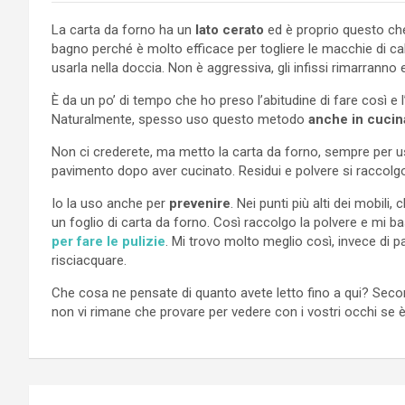
La carta da forno ha un
lato cerato
ed è proprio questo che
bagno perché è molto efficace per togliere le macchie di ca
usarla nella doccia. Non è aggressiva, gli infissi rimarran
È da un po’ di tempo che ho preso l’abitudine di fare così e
Naturalmente, spesso uso questo metodo
anche in cucin
Non ci crederete, ma metto la carta da forno, sempre per us
pavimento dopo aver cucinato. Residui e polvere si raccolgon
Io la uso anche per
prevenire
. Nei punti più alti dei mobili
un foglio di carta da forno. Così raccolgo la polvere e mi b
per fare le pulizie
. Mi trovo molto meglio così, invece di p
risciacquare.
Che cosa ne pensate di quanto avete letto fino a qui? Secondo
non vi rimane che provare per vedere con i vostri occhi se
Navigazione