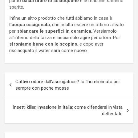
punto
basta tirare lo sciacquone
e le macchie saranno
sparite.
Infine un altro prodotto che tutti abbiamo in casa è
l’acqua ossigenata
, che risulta essere un ottimo alleato
per
sbiancare le superfici in ceramica
. Versiamolo
all’interno della tazza e lasciamolo agire per un’ora. Poi
sfroniamo bene con lo scopino
, e dopo aver
risciacquato il water sarà come nuovo.
Navigazione
Cattivo odore dall’asciugatrice? Io l’ho eliminato per
articoli
sempre con poche mosse
Insetti killer, invasione in Italia: come difendersi in vista
dell’estate