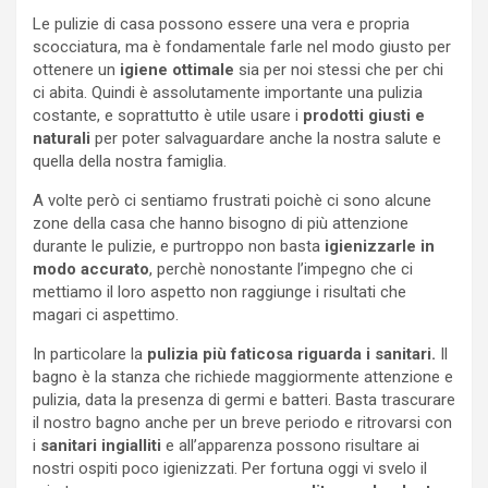
Le pulizie di casa possono essere una vera e propria
scocciatura, ma è fondamentale farle nel modo giusto per
ottenere un
igiene ottimale
sia per noi stessi che per chi
ci abita. Quindi è assolutamente importante una pulizia
costante, e soprattutto è utile usare i
prodotti giusti e
naturali
per poter salvaguardare anche la nostra salute e
quella della nostra famiglia.
A volte però ci sentiamo frustrati poichè ci sono alcune
zone della casa che hanno bisogno di più attenzione
durante le pulizie, e purtroppo non basta
igienizzarle in
modo accurato
, perchè nonostante l’impegno che ci
mettiamo il loro aspetto non raggiunge i risultati che
magari ci aspettimo.
In particolare la
pulizia più faticosa riguarda i sanitari.
Il
bagno è la stanza che richiede maggiormente attenzione e
pulizia, data la presenza di germi e batteri. Basta trascurare
il nostro bagno anche per un breve periodo e ritrovarsi con
i
sanitari ingialliti
e all’apparenza possono risultare ai
nostri ospiti poco igienizzati. Per fortuna oggi vi svelo il