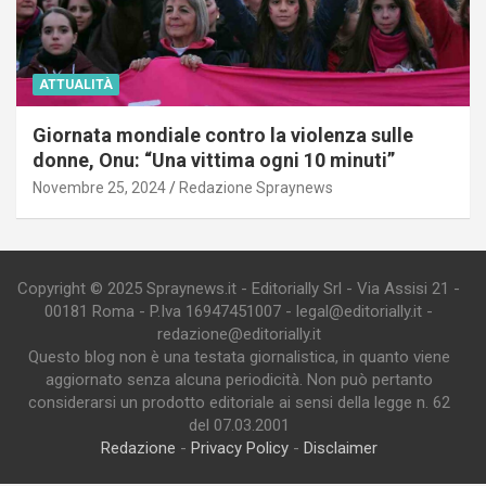
ATTUALITÀ
Giornata mondiale contro la violenza sulle
donne, Onu: “Una vittima ogni 10 minuti”
Novembre 25, 2024
Redazione Spraynews
Copyright © 2025 Spraynews.it - Editorially Srl - Via Assisi 21 -
00181 Roma - P.Iva 16947451007 - legal@editorially.it -
redazione@editorially.it
Questo blog non è una testata giornalistica, in quanto viene
aggiornato senza alcuna periodicità. Non può pertanto
considerarsi un prodotto editoriale ai sensi della legge n. 62
del 07.03.2001
Redazione
-
Privacy Policy
-
Disclaimer