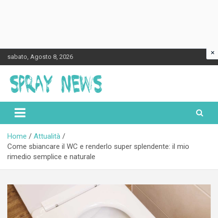
×
Skip
sabato, Agosto 8, 2026
to
content
Spraynews.it
Home
Attualità
Come sbiancare il WC e renderlo super splendente: il mio
rimedio semplice e naturale