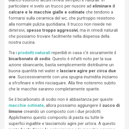
particolare vi svelo un trucco per riuscire ad
eliminare il
calcare e le macchie gialle e ostinate
che tendono a
formarsi sulla ceramica del wc, che purtroppo resistono
alla normale pulizia quotidiana. Il trucco non risiede nei
detersivi,
spesso troppo aggressivi
, ma in rimedi naturali
che possiamo trovare facilmente nella dispensa della
nostra cucina.
Tra i
prodotti naturali
reperibili in casa c’è sicuramente il
bicarbonato di sodio
. Questo è infatti noto per la sua
azione sbiancante, basta semplicemente distribuirne un
buona quantità nel water e
lasciare agire per circa due
ore
. Successivamente con una spugna inumidita iniziamo
a sfrofinare e infini risciaquare. Alla fine noteremo subito
che le macchie saranno completamente sparite.
Se il bicarbonato di sodio non è abbastanza per queste
macchie ostinate
, allora possiamo aggiungere il
succo di
limone
creando un composto con i due prodotti.
Applichiamo questo composto di pasta su tutte le
superfici ingiallite e lasciamolo agire per un’ora. A questo