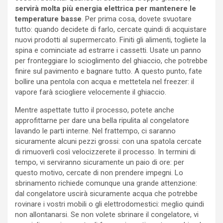
servirà molta più energia elettrica per mantenere le
temperature basse
. Per prima cosa, dovete svuotare
tutto: quando decidete di farlo, cercate quindi di acquistare
nuovi prodotti al supermercato. Finiti gli alimenti, togliete la
spina e cominciate ad estrarre i cassetti. Usate un panno
per fronteggiare lo scioglimento del ghiaccio, che potrebbe
finire sul pavimento e bagnare tutto. A questo punto, fate
bollire una pentola con acqua e mettetela nel freezer: il
vapore farà sciogliere velocemente il ghiaccio.
Mentre aspettate tutto il processo, potete anche
approfittarne per dare una bella ripulita al congelatore
lavando le parti interne. Nel frattempo, ci saranno
sicuramente alcuni pezzi grossi: con una spatola cercate
di rimuoverli così velocizzerete il processo. In termini di
tempo, vi serviranno sicuramente un paio di ore: per
questo motivo, cercate di non prendere impegni. Lo
sbrinamento richiede comunque una grande attenzione:
dal congelatore uscirà sicuramente acqua che potrebbe
rovinare i vostri mobili o gli elettrodomestici: meglio quindi
non allontanarsi. Se non volete sbrinare il congelatore, vi