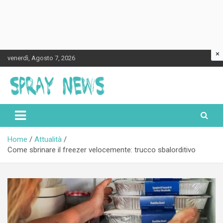
×
Skip
venerdì, Agosto 7, 2026
to
content
Spraynews.it
Home
Attualità
Come sbrinare il freezer velocemente: trucco sbalorditivo