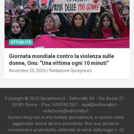
ATTUALITÀ
Giornata mondiale contro la violenza sulle
donne, Onu: “Una vittima ogni 10 minuti”
Novembre 25, 2024
Redazione Spraynews
Copyright © 2025 Spraynews.it - Editorially Srl - Via Assisi 21 -
00181 Roma - P.Iva 16947451007 - legal@editorially.it -
redazione@editorially.it
Questo blog non è una testata giornalistica, in quanto viene
aggiornato senza alcuna periodicità. Non può pertanto
considerarsi un prodotto editoriale ai sensi della legge n. 62