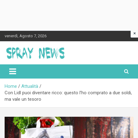
×
Skip
venerdì, Agosto 7, 2026
to
content
Spraynews.it
Home
Attualità
Con Lidl puoi diventare ricco: questo l’ho comprato a due soldi,
ma vale un tesoro