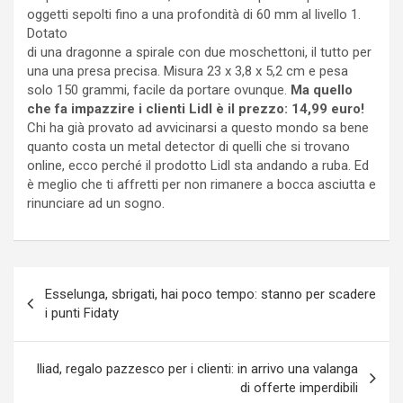
oggetti sepolti fino a una profondità di 60 mm al livello 1.
Dotato
di una dragonne a spirale con due moschettoni, il tutto per
una una presa precisa. Misura 23 x 3,8 x 5,2 cm e pesa
solo 150 grammi, facile da portare ovunque.
Ma quello
che fa impazzire i clienti Lidl è il prezzo: 14,99 euro!
Chi ha già provato ad avvicinarsi a questo mondo sa bene
quanto costa un metal detector di quelli che si trovano
online, ecco perché il prodotto Lidl sta andando a ruba. Ed
è meglio che ti affretti per non rimanere a bocca asciutta e
rinunciare ad un sogno.
Navigazione
Esselunga, sbrigati, hai poco tempo: stanno per scadere
articoli
i punti Fidaty
Iliad, regalo pazzesco per i clienti: in arrivo una valanga
di offerte imperdibili