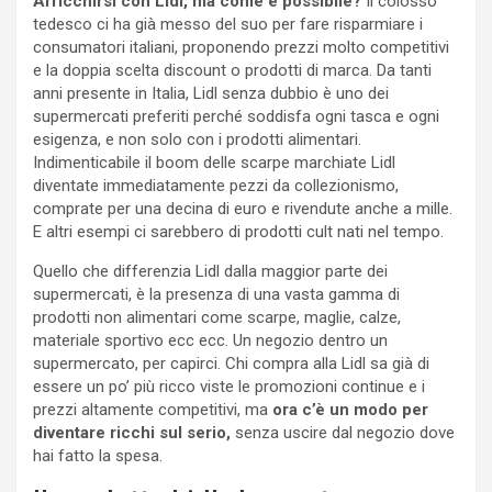
Arricchirsi con Lidl, ma come è possibile?
Il colosso
tedesco ci ha già messo del suo per fare risparmiare i
consumatori italiani, proponendo prezzi molto competitivi
e la doppia scelta discount o prodotti di marca. Da tanti
anni presente in Italia, Lidl senza dubbio è uno dei
supermercati preferiti perché soddisfa ogni tasca e ogni
esigenza, e non solo con i prodotti alimentari.
Indimenticabile il boom delle scarpe marchiate Lidl
diventate immediatamente pezzi da collezionismo,
comprate per una decina di euro e rivendute anche a mille.
E altri esempi ci sarebbero di prodotti cult nati nel tempo.
Quello che differenzia Lidl dalla maggior parte dei
supermercati, è la presenza di una vasta gamma di
prodotti non alimentari come scarpe, maglie, calze,
materiale sportivo ecc ecc. Un negozio dentro un
supermercato, per capirci. Chi compra alla Lidl sa già di
essere un po’ più ricco viste le promozioni continue e i
prezzi altamente competitivi, ma
ora c’è un modo per
diventare ricchi sul serio,
senza uscire dal negozio dove
hai fatto la spesa.