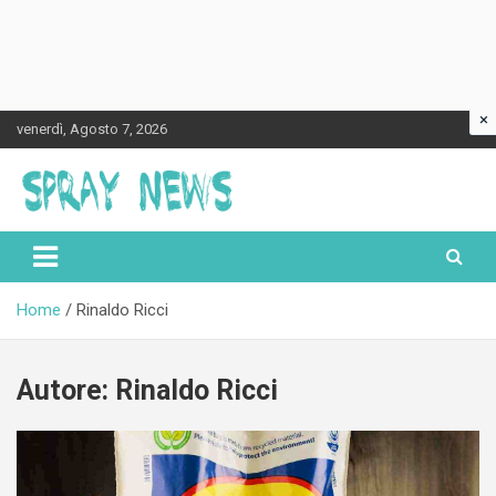
×
Skip
venerdì, Agosto 7, 2026
to
content
Spraynews.it
Home
Rinaldo Ricci
Autore:
Rinaldo Ricci