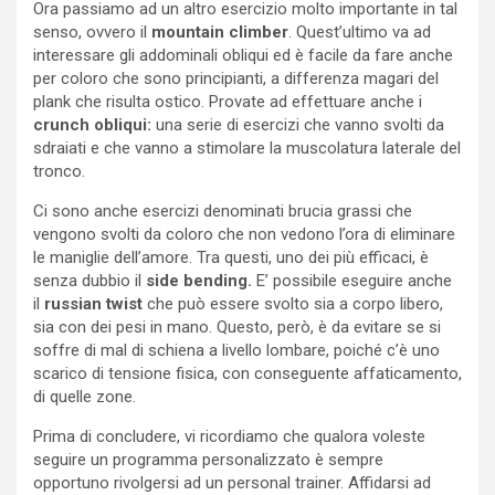
Ora passiamo ad un altro esercizio molto importante in tal
senso, ovvero il
mountain climber
. Quest’ultimo va ad
interessare gli addominali obliqui ed è facile da fare anche
per coloro che sono principianti, a differenza magari del
plank che risulta ostico. Provate ad effettuare anche i
crunch obliqui:
una serie di esercizi che vanno svolti da
sdraiati e che vanno a stimolare la muscolatura laterale del
tronco.
Ci sono anche esercizi denominati brucia grassi che
vengono svolti da coloro che non vedono l’ora di eliminare
le maniglie dell’amore. Tra questi, uno dei più efficaci, è
senza dubbio il
side bending.
E’ possibile eseguire anche
il
russian twist
che può essere svolto sia a corpo libero,
sia con dei pesi in mano. Questo, però, è da evitare se si
soffre di mal di schiena a livello lombare, poiché c’è uno
scarico di tensione fisica, con conseguente affaticamento,
di quelle zone.
Prima di concludere, vi ricordiamo che qualora voleste
seguire un programma personalizzato è sempre
opportuno rivolgersi ad un personal trainer. Affidarsi ad