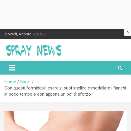
×
Skip
giovedì, Agosto 6, 2026
to
content
Spraynews.it
Home
Sport
Con questi formidabili esercizi puoi snellire e modellare i fianchi
in poco tempo e con appena un po’ di sforzo