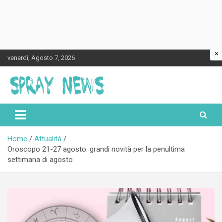
×
Skip
venerdì, Agosto 7, 2026
to
content
Spraynews.it
Home
Attualità
Oroscopo 21-27 agosto: grandi novità per la penultima
settimana di agosto