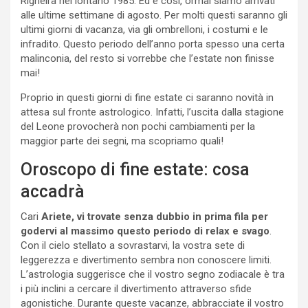
Righeira nel lontano 1985. Ed è così, ormai siamo arrivati
alle ultime settimane di agosto. Per molti questi saranno gli
ultimi giorni di vacanza, via gli ombrelloni, i costumi e le
infradito. Questo periodo dell’anno porta spesso una certa
malinconia, del resto si vorrebbe che l’estate non finisse
mai!
Proprio in questi giorni di fine estate ci saranno novità in
attesa sul fronte astrologico. Infatti, l’uscita dalla stagione
del Leone provocherà non pochi cambiamenti per la
maggior parte dei segni, ma scopriamo quali!
Oroscopo di fine estate: cosa
accadrà
Cari
Ariete, vi trovate senza dubbio in prima fila per
godervi al massimo questo periodo di relax e svago
.
Con il cielo stellato a sovrastarvi, la vostra sete di
leggerezza e divertimento sembra non conoscere limiti.
L’astrologia suggerisce che il vostro segno zodiacale è tra
i più inclini a cercare il divertimento attraverso sfide
agonistiche. Durante queste vacanze, abbracciate il vostro