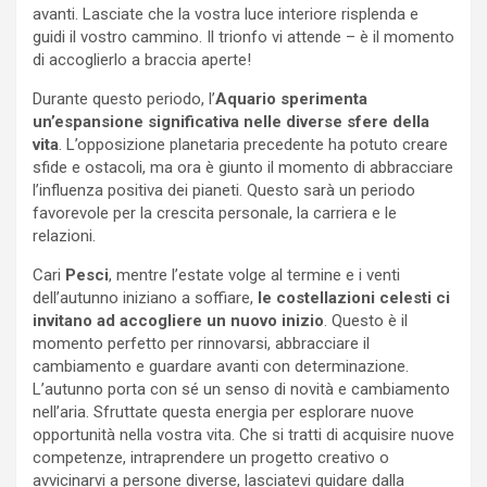
avanti. Lasciate che la vostra luce interiore risplenda e
guidi il vostro cammino. Il trionfo vi attende – è il momento
di accoglierlo a braccia aperte!
Durante questo periodo, l’
Aquario
sperimenta
un’espansione significativa nelle diverse sfere della
vita
. L’opposizione planetaria precedente ha potuto creare
sfide e ostacoli, ma ora è giunto il momento di abbracciare
l’influenza positiva dei pianeti. Questo sarà un periodo
favorevole per la crescita personale, la carriera e le
relazioni.
Cari
Pesci
, mentre l’estate volge al termine e i venti
dell’autunno iniziano a soffiare,
le costellazioni celesti ci
invitano ad accogliere un nuovo inizio
. Questo è il
momento perfetto per rinnovarsi, abbracciare il
cambiamento e guardare avanti con determinazione.
L’autunno porta con sé un senso di novità e cambiamento
nell’aria. Sfruttate questa energia per esplorare nuove
opportunità nella vostra vita. Che si tratti di acquisire nuove
competenze, intraprendere un progetto creativo o
avvicinarvi a persone diverse, lasciatevi guidare dalla