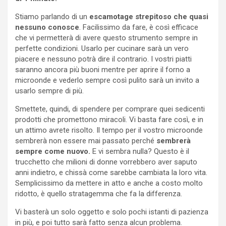
Stiamo parlando di un
escamotage strepitoso che quasi
nessuno conosce
. Facilissimo da fare, è così efficace
che vi permetterà di avere questo strumento sempre in
perfette condizioni. Usarlo per cucinare sarà un vero
piacere e nessuno potrà dire il contrario. I vostri piatti
saranno ancora più buoni mentre per aprire il forno a
microonde e vederlo sempre così pulito sarà un invito a
usarlo sempre di più.
Smettete, quindi, di spendere per comprare quei sedicenti
prodotti che promettono miracoli. Vi basta fare così, e in
un attimo avrete risolto. Il tempo per il vostro microonde
sembrerà non essere mai passato perché
sembrerà
sempre come nuovo.
E vi sembra nulla? Questo è il
trucchetto che milioni di donne vorrebbero aver saputo
anni indietro, e chissà come sarebbe cambiata la loro vita.
Semplicissimo da mettere in atto e anche a costo molto
ridotto, è quello stratagemma che fa la differenza.
Vi basterà un solo oggetto e solo pochi istanti di pazienza
in più, e poi tutto sarà fatto senza alcun problema.