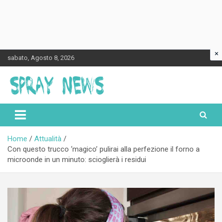
×
Skip
sabato, Agosto 8, 2026
to
content
Spraynews.it
Home
Attualità
Con questo trucco ‘magico’ pulirai alla perfezione il forno a
microonde in un minuto: scioglierà i residui