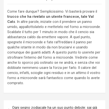
Come fare dunque? Semplicissimo. Vi basterà provare il
trucco che ha rivelato un utente francese, tale Val
Cats
. In altre parole, iniziate con il prendere un panno
umido, appallottolatelo e mettetelo nel forno a microonde.
Scaldate il tutto per 1 minuto in modo che il cencio sia
abbastanza caldo da emettere vapore. A quel punto,
spegnete il microonde e fate raffreddare il panno per
qualche istante in modo da non bruciarvi e usando
comunque dei guanti adatti. A questo punto lo userete per
strofinare l’interno del forno a microonde. Vedrete come
anche lo sporco più ostinato se ne andrà, e senza che voi
dobbiate nemmeno usare la forza per farlo. Il calore del
cencio, infatti, scioglie ogni residuo e in un attimo il vostro
forno a microonde sarà fantastico come quando lo avete
comprato.
Navigazione
Ogni segno zodiacale ha un suo punto debole: sai già