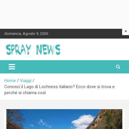
×
Skip
domenica, Agosto 9, 2026
to
content
Spraynews.it
Home
Viaggi
Conosci il Lago di Lochness italiano? Ecco dove si trova e
perché si chiama così