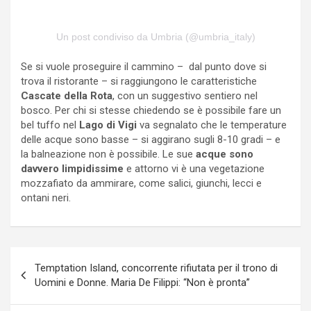
Un post condiviso da Umbria (@umbria_italy)
Se si vuole proseguire il cammino – dal punto dove si
trova il ristorante – si raggiungono le caratteristiche
Cascate della Rota
, con un suggestivo sentiero nel
bosco. Per chi si stesse chiedendo se è possibile fare un
bel tuffo nel
Lago di Vigi
va segnalato che le temperature
delle acque sono basse – si aggirano sugli 8-10 gradi – e
la balneazione non è possibile. Le sue
acque sono
davvero limpidissime
e attorno vi è una vegetazione
mozzafiato da ammirare, come salici, giunchi, lecci e
ontani neri.
Navigazione
Temptation Island, concorrente rifiutata per il trono di
articoli
Uomini e Donne. Maria De Filippi: “Non è pronta”