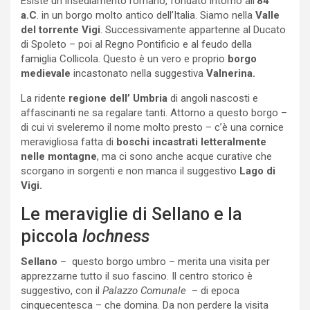
Esiste un insediamento romano, fondato intorno all’
84
a.C
. in un borgo molto antico dell’Italia. Siamo nella
Valle
del torrente Vigi
. Successivamente appartenne al Ducato
di Spoleto – poi al Regno Pontificio e al feudo della
famiglia Collicola. Questo è un vero e proprio
borgo
medievale
incastonato nella suggestiva
Valnerina.
La ridente
regione dell’ Umbria
di angoli nascosti e
affascinanti ne sa regalare tanti. Attorno a questo borgo –
di cui vi sveleremo il nome molto presto – c’è una cornice
meravigliosa fatta di
boschi
incastrati letteralmente
nelle montagne
, ma ci sono anche acque curative che
scorgano in sorgenti e non manca il suggestivo
Lago di
Vigi.
Le meraviglie di Sellano e la
piccola
lochness
Sellano
– questo borgo umbro – merita una visita per
apprezzarne tutto il suo fascino. Il centro storico è
suggestivo, con il
Palazzo Comunale
– di epoca
cinquecentesca – che domina. Da non perdere la visita