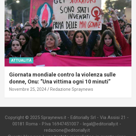
ATTUALITÀ
Giornata mondiale contro la violenza sulle
donne, Onu: “Una vittima ogni 10 minuti”
Novembre 25, 2024
Redazione Spraynews
Copyright © 2025 Spraynews.it - Editorially Srl - Via Assisi 21 -
00181 Roma - P.Iva 16947451007 - legal@editorially.it -
redazione@editorially.it