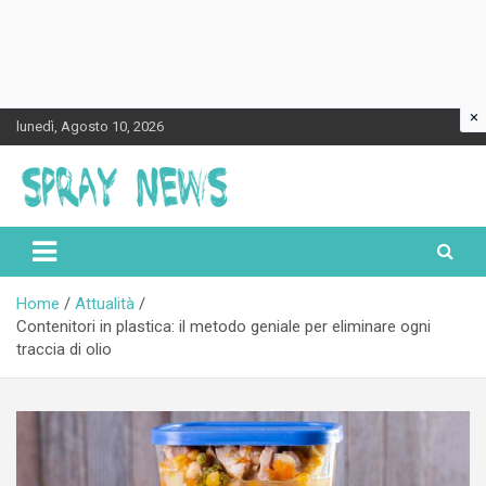
×
Skip
lunedì, Agosto 10, 2026
to
content
Spraynews.it
Home
Attualità
Contenitori in plastica: il metodo geniale per eliminare ogni
traccia di olio