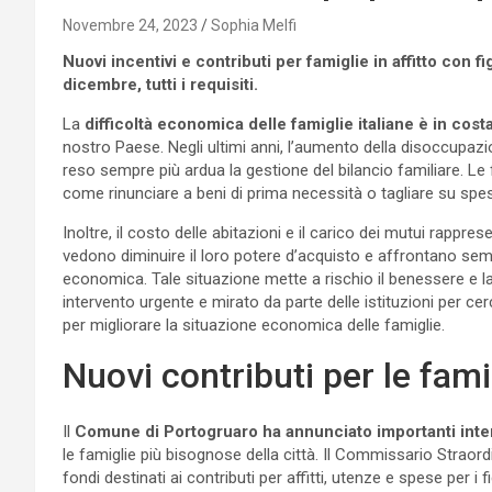
Novembre 24, 2023
Sophia Melfi
Nuovi incentivi e contributi per famiglie in affitto con f
dicembre, tutti i requisiti.
La
difficoltà economica delle famiglie italiane è in cost
nostro Paese. Negli ultimi anni, l’aumento della disoccupazio
reso sempre più ardua la gestione del bilancio familiare. Le f
come rinunciare a beni di prima necessità o tagliare su spes
Inoltre, il costo delle abitazioni e il carico dei mutui rappr
vedono diminuire il loro potere d’acquisto e affrontano sempr
economica. Tale situazione mette a rischio il benessere e la 
intervento urgente e mirato da parte delle istituzioni per ce
per migliorare la situazione economica delle famiglie.
Nuovi contributi per le famig
Il
Comune di Portogruaro ha annunciato importanti inte
le famiglie più bisognose della città. Il Commissario Strao
fondi destinati ai contributi per affitti, utenze e spese per i fig