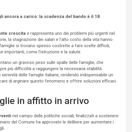
igli ancora a carico: la scadenza del bando è il 18
ante crescita
e rappresenta uno dei problemi più urgenti nel
ne, la stagnazione dei salari e l’alto costo della vita hanno
amiglie si trovano spesso costrette a fare scelte difficili,
e importanti, come l’istruzione e la salute.
esentano un gravoso peso sulle spalle delle famiglie, che
e più difficoltà a raggiungere la necessaria stabilità
serenità delle famiglie italiane, rendendo indispensabile un
rcare di arginare questo fenomeno e offrire soluzioni efficaci
lie in affitto in arrivo
rventi
nel campo delle politiche sociali, finalizzati a sostenere
rdinario del Comune ha approvato le delibere per aumentare i
li.