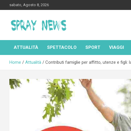
Skip
sabato, Agosto 8, 2026
to
content
Spraynews.it
ATTUALITÀ
SPETTACOLO
SPORT
VIAGGI
Home
Attualità
Contributi famiglie per affitto, utenze e figl