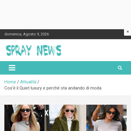
×
Skip
domenica, Agosto 9, 2026
to
content
Spraynews.it
Home
Attualità
Cos’è il Quiet luxury e perché sta andando di moda