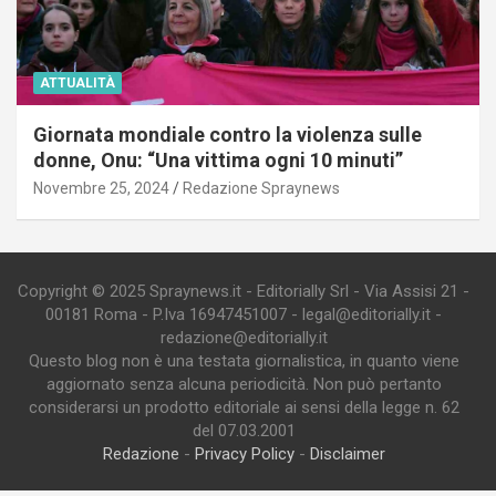
ATTUALITÀ
Giornata mondiale contro la violenza sulle
donne, Onu: “Una vittima ogni 10 minuti”
Novembre 25, 2024
Redazione Spraynews
Copyright © 2025 Spraynews.it - Editorially Srl - Via Assisi 21 -
00181 Roma - P.Iva 16947451007 - legal@editorially.it -
redazione@editorially.it
Questo blog non è una testata giornalistica, in quanto viene
aggiornato senza alcuna periodicità. Non può pertanto
considerarsi un prodotto editoriale ai sensi della legge n. 62
del 07.03.2001
Redazione
-
Privacy Policy
-
Disclaimer