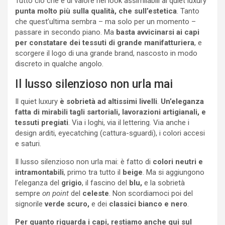
Tutto ciò che è di valore nei look assimilabili al quiet luxury
punta molto più sulla qualità, che sull’estetica
. Tanto
che quest’ultima sembra – ma solo per un momento –
passare in secondo piano. Ma
basta avvicinarsi ai capi
per constatare dei tessuti di grande manifatturiera
, e
scorgere il logo di una grande brand, nascosto in modo
discreto in qualche angolo.
Il lusso silenzioso non urla mai
Il quiet luxury
è sobrietà ad altissimi livelli
.
Un’eleganza
fatta di mirabili tagli sartoriali, lavorazioni artigianali, e
tessuti pregiati
. Via i loghi, via il lettering. Via anche i
design arditi, eyecatching (cattura-sguardi), i colori accesi
e saturi.
Il lusso silenzioso non urla mai: è fatto di
colori neutri e
intramontabili
, primo tra tutto il
beige
. Ma si aggiungono
l’eleganza del
grigio
, il fascino del
blu,
e la sobrietà
sempre
on point
del
celeste
. Non scordiamoci poi del
signorile
verde scuro,
e dei
classici bianco e nero
.
Per quanto riguarda i capi, restiamo anche qui sul