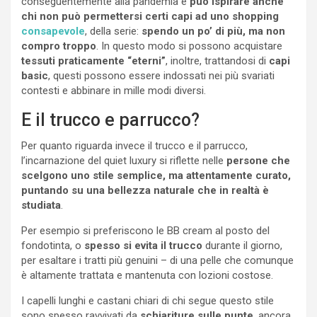
conseguentemente alla pandemia e
può ispirare anche
chi non può permettersi certi capi ad uno shopping
consapevole
, della serie:
spendo un po’ di più, ma non
compro troppo
. In questo modo si possono acquistare
tessuti praticamente “eterni”
, inoltre, trattandosi di
capi
basic
, questi possono essere indossati nei più svariati
contesti e abbinare in mille modi diversi.
E il trucco e parrucco?
Per quanto riguarda invece il trucco e il parrucco,
l’incarnazione del quiet luxury si riflette nelle
persone che
scelgono uno stile semplice, ma attentamente curato,
puntando su una bellezza naturale che in realtà è
studiata
.
Per esempio si preferiscono le BB cream al posto del
fondotinta, o
spesso si evita il trucco
durante il giorno,
per esaltare i tratti più genuini – di una pelle che comunque
è altamente trattata e mantenuta con lozioni costose.
I capelli lunghi e castani chiari di chi segue questo stile
sono spesso ravvivati da
schiariture sulle punte
, ancora