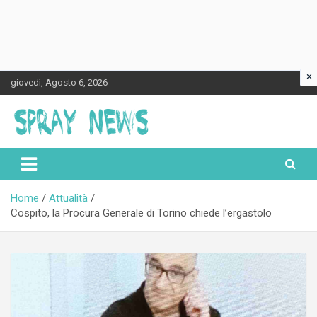
×
Skip
giovedì, Agosto 6, 2026
to
content
Spraynews.it
Home
Attualità
Cospito, la Procura Generale di Torino chiede l’ergastolo