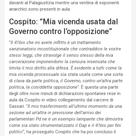
davanti al Palagiustizia mentre una ventina di esponenti
anarchici sono presenti in aula.
Cospito: “Mia vicenda usata dal
Governo contro l’opposizione”
“
Il 41bis che mi avete inflitto è un trattamento
sanzionatorio incostituzionale che contraddice le vostre
stessi leggi, che stravolge il senso stesso della mia
carcerazione imponendomi la censura insensata che
limita il mio diritto alla difesa.
È evidente a tutti come la
mia vicenda processuale sia stata usata come una sorta
di clava da parte politica, il Governo, contro un’altra parte
politica, la cosiddetta opposizione
“. È questa una parte
degli oltre nove minuti di dichiarazioni spontanee rese in
aula da Cospito in video collegamento dal carcere di
Sassari. “
Il mio trasferimento all’ultimo momento da una
sezione ad un’altra in previsione dell’arrivo dei
parlamentari Pd ne è un esempio lampante che dimostra
come sia stato strumentalizzato il Dap e il 41bis per fini
politici
“, ha proseguito Cospito che ha poi concluso il