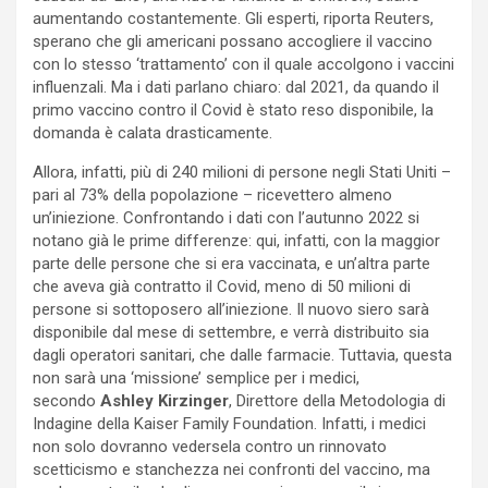
aumentando costantemente. Gli esperti, riporta Reuters,
sperano che gli americani possano accogliere il vaccino
con lo stesso ‘trattamento’ con il quale accolgono i vaccini
influenzali. Ma i dati parlano chiaro: dal 2021, da quando il
primo vaccino contro il Covid è stato reso disponibile, la
domanda è calata drasticamente.
Allora, infatti, più di 240 milioni di persone negli Stati Uniti –
pari al 73% della popolazione – ricevettero almeno
un’iniezione. Confrontando i dati con l’autunno 2022 si
notano già le prime differenze: qui, infatti, con la maggior
parte delle persone che si era vaccinata, e un’altra parte
che aveva già contratto il Covid, meno di 50 milioni di
persone si sottoposero all’iniezione. Il nuovo siero sarà
disponibile dal mese di settembre, e verrà distribuito sia
dagli operatori sanitari, che dalle farmacie. Tuttavia, questa
non sarà una ‘missione’ semplice per i medici,
secondo
Ashley
Kirzinger
, Direttore della Metodologia di
Indagine della Kaiser Family Foundation. Infatti, i medici
non solo dovranno vedersela contro un rinnovato
scetticismo e stanchezza nei confronti del vaccino, ma