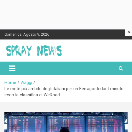
×
Skip
domenica, Agosto 9, 2026
to
content
Spraynews.it
Home
Viaggi
Le mete più ambite degli italiani per un Ferragosto last minute:
ecco la classifica di WeRoad