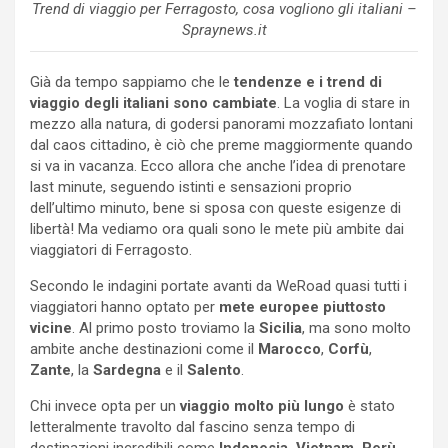
Trend di viaggio per Ferragosto, cosa vogliono gli italiani –
Spraynews.it
Già da tempo sappiamo che le
tendenze e i trend di
viaggio degli italiani sono cambiate
. La voglia di stare in
mezzo alla natura, di godersi panorami mozzafiato lontani
dal caos cittadino, è ciò che preme maggiormente quando
si va in vacanza. Ecco allora che anche l’idea di prenotare
last minute, seguendo istinti e sensazioni proprio
dell’ultimo minuto, bene si sposa con queste esigenze di
libertà! Ma vediamo ora quali sono le mete più ambite dai
viaggiatori di Ferragosto.
Secondo le indagini portate avanti da WeRoad quasi tutti i
viaggiatori hanno optato per
mete europee piuttosto
vicine
. Al primo posto troviamo la
Sicilia
, ma sono molto
ambite anche destinazioni come il
Marocco
,
Corfù
,
Zante
, la
Sardegna
e il
Salento
.
Chi invece opta per un
viaggio molto più lungo
è stato
letteralmente travolto dal fascino senza tempo di