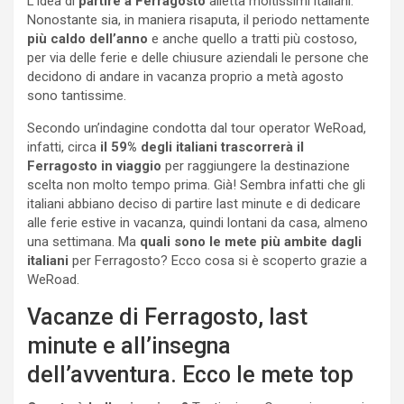
L’idea di
partire a Ferragosto
alletta moltissimi italiani.
Nonostante sia, in maniera risaputa, il periodo nettamente
più caldo dell’anno
e anche quello a tratti più costoso,
per via delle ferie e delle chiusure aziendali le persone che
decidono di andare in vacanza proprio a metà agosto
sono tantissime.
Secondo un’indagine condotta dal tour operator WeRoad,
infatti, circa
il 59% degli italiani trascorrerà il
Ferragosto in viaggio
per raggiungere la destinazione
scelta non molto tempo prima. Già! Sembra infatti che gli
italiani abbiano deciso di partire last minute e di dedicare
alle ferie estive in vacanza, quindi lontani da casa, almeno
una settimana. Ma
quali sono le mete più ambite dagli
italiani
per Ferragosto? Ecco cosa si è scoperto grazie a
WeRoad.
Vacanze di Ferragosto, last
minute e all’insegna
dell’avventura. Ecco le mete top