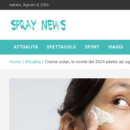
Skip
sabato, Agosto 8, 2026
to
content
Spraynews.it
ATTUALITÀ
SPETTACOLO
SPORT
VIAGGI
Home
Attualità
Creme solari, le novità del 2024 adatte ad ogn