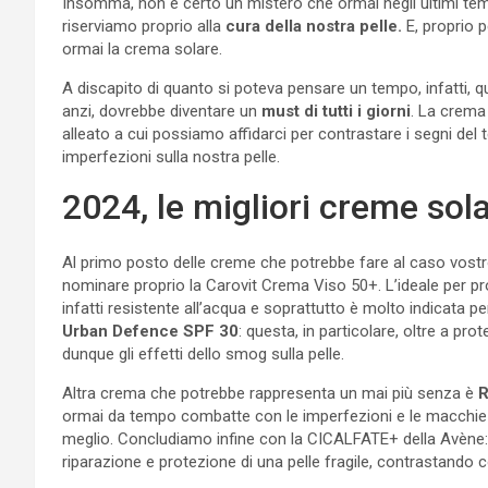
Insomma, non è certo un mistero che ormai negli ultimi temp
riserviamo proprio alla
cura della nostra pelle.
E, proprio 
ormai la crema solare.
A discapito di quanto si poteva pensare un tempo, infatti, 
anzi, dovrebbe diventare un
must di tutti i giorni
. La crema 
alleato a cui possiamo affidarci per contrastare i segni del 
imperfezioni sulla nostra pelle.
2024, le migliori creme sola
Al primo posto delle creme che potrebbe fare al caso vost
nominare proprio la Carovit Crema Viso 50+. L’ideale per prot
infatti resistente all’acqua e soprattutto è molto indicata per
Urban Defence SPF 30
: questa, in particolare, oltre a pr
dunque gli effetti dello smog sulla pelle.
Altra crema che potrebbe rappresenta un mai più senza è
R
ormai da tempo combatte con le imperfezioni e le macchie del
meglio. Concludiamo infine con la CICALFATE+ della Avène: qu
riparazione e protezione di una pelle fragile, contrastando co