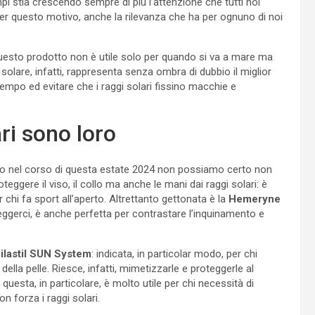
i stia crescendo sempre di più l’attenzione che tutti noi
per questo motivo, anche la rilevanza che ha per ognuno di noi
questo prodotto non è utile solo per quando si va a mare ma
solare, infatti, rappresenta senza ombra di dubbio il miglior
tempo ed evitare che i raggi solari fissino macchie e
ri sono loro
ro nel corso di questa estate 2024 non possiamo certo non
eggere il viso, il collo ma anche le mani dai raggi solari: è
 chi fa sport all’aperto. Altrettanto gettonata è la
Hemeryne
oteggerci, è anche perfetta per contrastare l’inquinamento e
ilastil SUN System
: indicata, in particolar modo, per chi
la pelle. Riesce, infatti, mimetizzarle e proteggerle al
esta, in particolare, è molto utile per chi necessità di
n forza i raggi solari.