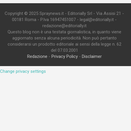
Copyright © 2025 Spraynews.it - Editorially Srl - Via Assisi 21 -
00181 Roma - P.Iva 16947451007 - legal@editorially.it -
redazione@editorially.it
Questo blog non è una testata giornalistica, in quanto viene
aggiornato senza alcuna periodicità. Non può pertanto
considerarsi un prodotto editoriale ai sensi della legge n. 62
del 07.03.2001
Redazione
-
Privacy Policy
-
Disclaimer
Change privacy settings