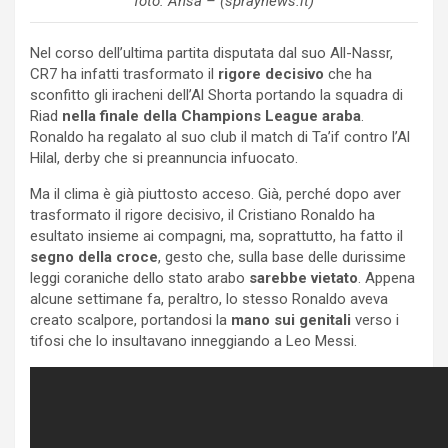
foto: Ansa – (spraynews.it)
Nel corso dell’ultima partita disputata dal suo All-Nassr,
CR7 ha infatti trasformato il
rigore decisivo
che ha
sconfitto gli iracheni dell’Al Shorta portando la squadra di
Riad
nella finale della Champions League araba
.
Ronaldo ha regalato al suo club il match di Ta’if contro l’Al
Hilal, derby che si preannuncia infuocato.
Ma il clima è già piuttosto acceso. Già, perché dopo aver
trasformato il rigore decisivo, il Cristiano Ronaldo ha
esultato insieme ai compagni, ma, soprattutto, ha fatto il
segno della croce
, gesto che, sulla base delle durissime
leggi coraniche dello stato arabo
sarebbe vietato
. Appena
alcune settimane fa, peraltro, lo stesso Ronaldo aveva
creato scalpore, portandosi la
mano sui genitali
verso i
tifosi che lo insultavano inneggiando a Leo Messi.