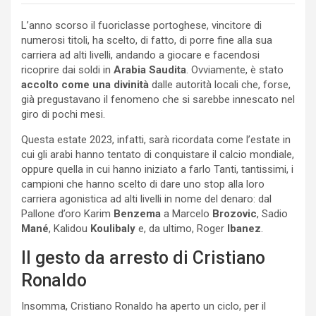
L’anno scorso il fuoriclasse portoghese, vincitore di
numerosi titoli, ha scelto, di fatto, di porre fine alla sua
carriera ad alti livelli, andando a giocare e facendosi
ricoprire dai soldi in
Arabia Saudita
. Ovviamente, è stato
accolto come una divinità
dalle autorità locali che, forse,
già pregustavano il fenomeno che si sarebbe innescato nel
giro di pochi mesi.
Questa estate 2023, infatti, sarà ricordata come l’estate in
cui gli arabi hanno tentato di conquistare il calcio mondiale,
oppure quella in cui hanno iniziato a farlo Tanti, tantissimi, i
campioni che hanno scelto di dare uno stop alla loro
carriera agonistica ad alti livelli in nome del denaro: dal
Pallone d’oro Karim
Benzema
a Marcelo
Brozovic
, Sadio
Mané
, Kalidou
Koulibaly
e, da ultimo, Roger
Ibanez
.
Il gesto da arresto di Cristiano
Ronaldo
Insomma, Cristiano Ronaldo ha aperto un ciclo, per il