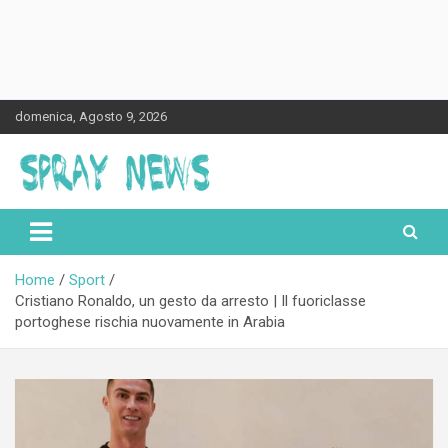
Skip
domenica, Agosto 9, 2026
to
content
Spraynews.it
Home
Sport
Cristiano Ronaldo, un gesto da arresto | Il fuoriclasse
portoghese rischia nuovamente in Arabia