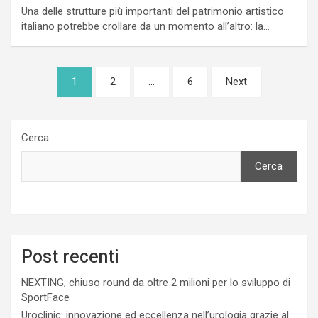
Una delle strutture più importanti del patrimonio artistico
italiano potrebbe crollare da un momento all’altro: la…
Paginazione
1
2
…
6
Next
degli
articoli
Cerca
Cerca
Post recenti
NEXTING, chiuso round da oltre 2 milioni per lo sviluppo di
SportFace
Uroclinic: innovazione ed eccellenza nell’urologia grazie al