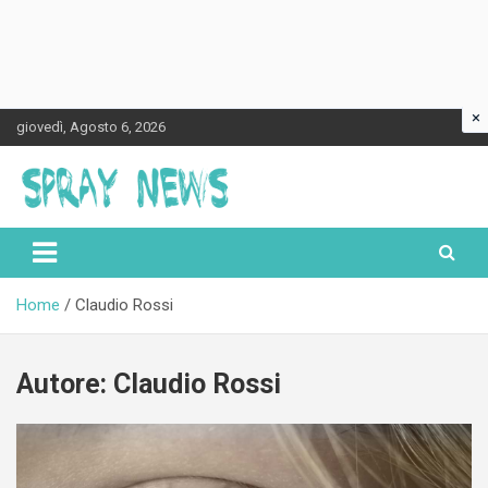
×
Skip
giovedì, Agosto 6, 2026
to
content
Spraynews.it
Home
Claudio Rossi
Autore:
Claudio Rossi