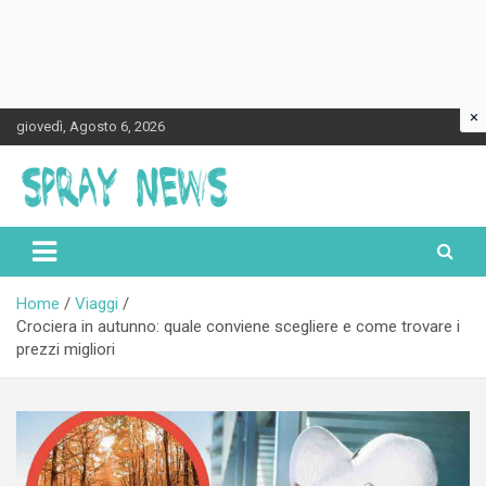
×
Skip
giovedì, Agosto 6, 2026
to
content
Spraynews.it
Home
Viaggi
Crociera in autunno: quale conviene scegliere e come trovare i
prezzi migliori