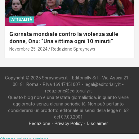
ATTUALITÀ
Giornata mondiale contro la violenza sulle
donne, Onu: “Una vittima ogni 10 minuti”
Novembre 25, 2024
Redazione Spraynews
Copyright © 2025 Spraynews.it - Editorially Srl - Via Assisi 21 -
00181 Roma - P.Iva 16947451007 - legal@editorially.it -
redazione@editorially.it
Questo blog non è una testata giornalistica, in quanto viene
aggiornato senza alcuna periodicità. Non può pertanto
considerarsi un prodotto editoriale ai sensi della legge n. 62
del 07.03.2001
Redazione
-
Privacy Policy
-
Disclaimer