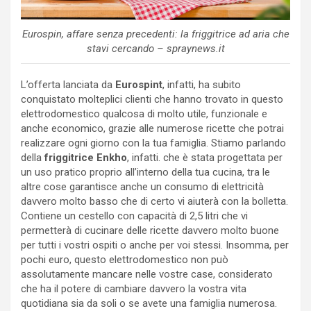
Eurospin, affare senza precedenti: la friggitrice ad aria che
stavi cercando – spraynews.it
L’offerta lanciata da
Eurospint
, infatti, ha subito
conquistato molteplici clienti che hanno trovato in questo
elettrodomestico
qualcosa di molto utile, funzionale e
anche economico, grazie alle numerose ricette che potrai
realizzare ogni giorno con la tua famiglia. Stiamo parlando
della
friggitrice Enkho
, infatti. che è stata progettata per
un uso pratico proprio all’interno della tua cucina, tra le
altre cose garantisce anche un consumo di elettricità
davvero molto basso che di certo vi aiuterà con la bolletta.
Contiene un cestello con capacità di 2,5 litri che vi
permetterà di cucinare delle ricette davvero molto buone
per tutti i vostri ospiti o anche per voi stessi. Insomma, per
pochi euro, questo elettrodomestico non può
assolutamente mancare nelle vostre case, considerato
che ha il potere di cambiare davvero la vostra vita
quotidiana sia da soli o se avete una famiglia numerosa.