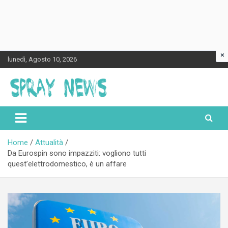
×
Skip
lunedì, Agosto 10, 2026
to
content
Spraynews.it
Home
Attualità
Da Eurospin sono impazziti: vogliono tutti
quest’elettrodomestico, è un affare