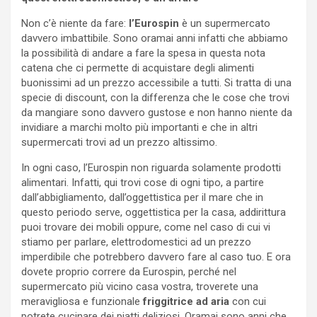
Non c’è niente da fare:
l’Eurospin
è un supermercato
davvero imbattibile. Sono oramai anni infatti che abbiamo
la possibilità di andare a fare la spesa in questa nota
catena che ci permette di acquistare degli alimenti
buonissimi ad un prezzo accessibile a tutti. Si tratta di una
specie di discount, con la differenza che le cose che trovi
da mangiare sono davvero gustose e non hanno niente da
invidiare a marchi molto più importanti e che in altri
supermercati trovi ad un prezzo altissimo.
In ogni caso, l’Eurospin non riguarda solamente prodotti
alimentari. Infatti, qui trovi cose di ogni tipo, a partire
dall’abbigliamento, dall’oggettistica per il mare che in
questo periodo serve, oggettistica per la casa, addirittura
puoi trovare dei mobili oppure, come nel caso di cui vi
stiamo per parlare, elettrodomestici ad un prezzo
imperdibile che potrebbero davvero fare al caso tuo. E ora
dovete proprio correre da Eurospin, perché nel
supermercato più vicino casa vostra, troverete una
meravigliosa e funzionale
friggitrice ad aria
con cui
potrete cucinare dei piatti deliziosi. Oramai sono anni che