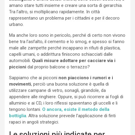
amano stare tutti insieme e creare una sorta di gerarchia.
Tra l’altro, si moltiplicano rapidamente. In città
rappresentano un problema per i cittadini e per il decoro
urbano.
Ma anche loro sono in pericolo, perché di certo non vivono
bene tra l’asfalto, il cemento e lo smog, e spesso si fanno
male alle zampette perché incappano in rifiuti di plastica,
capelli umani, o addirittura finiscono schiacciati dalle
automobili.
Quali misure adottare per cacciare via i
piccioni
dal proprio balcone o terrazzo?
Sappiamo che ai picconi
non piacciono i rumori e i
movimenti
, perciò una buona soluzione è quella di
utilizzare campane di vetro, sonagli, girandole, da
appendere alle ringhiere. Oppure, si può ricorrere ai fogli di
alluminio e ai CD, i loro riflessi spaventano gli uccelli e li
tengono lontani.
O ancora, esiste il metodo della
bottiglia
. Altra soluzione prevede l’applicazione di finti
rapaci in angoli strategici.
Le soluzioni più indicate per