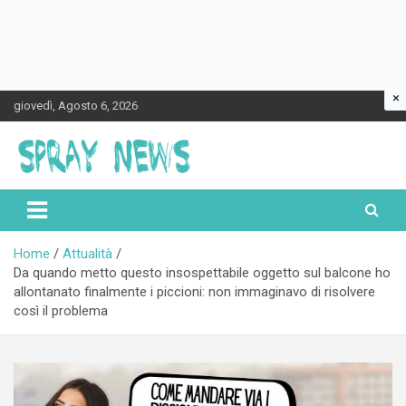
×
Skip
giovedì, Agosto 6, 2026
to
content
Spraynews.it
Home
Attualità
Da quando metto questo insospettabile oggetto sul balcone ho
allontanato finalmente i piccioni: non immaginavo di risolvere
così il problema