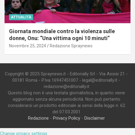
ATTUALITÀ
Giornata mondiale contro la violenza sulle
donne, Onu: “Una vittima ogni 10 minuti”
Novembre 25, 2024
Redazione Spraynews
Copyright © 2025 Spraynews.it - Editorially Srl - Via Assisi 21 -
00181 Roma - P.Iva 16947451007 - legal@editorially.it -
redazione@editorially.it
Questo blog non è una testata giornalistica, in quanto viene
aggiornato senza alcuna periodicità. Non può pertanto
considerarsi un prodotto editoriale ai sensi della legge n. 62
del 07.03.2001
Redazione
-
Privacy Policy
-
Disclaimer
Change privacy settings