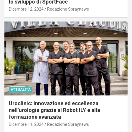
lo sviluppo di SportFace
Dicembre 12, 2024
Redazione Spraynews
ATTUALITÀ
Uroclinic: innovazione ed eccellenza
nell’urologia grazie al Robot ILY e alla
formazione avanzata
Dicembre 11, 2024
Redazione Spraynews