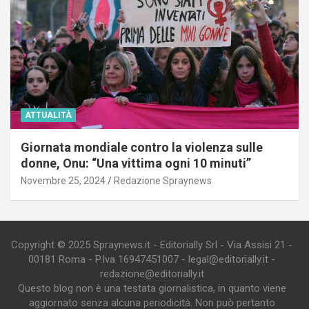
ATTUALITÀ
Giornata mondiale contro la violenza sulle
donne, Onu: “Una vittima ogni 10 minuti”
Novembre 25, 2024
Redazione Spraynews
Copyright © 2025 Spraynews.it - Editorially Srl - Via Assisi 21 -
00181 Roma - P.Iva 16947451007 - legal@editorially.it -
redazione@editorially.it
Questo blog non è una testata giornalistica, in quanto viene
aggiornato senza alcuna periodicità. Non può pertanto