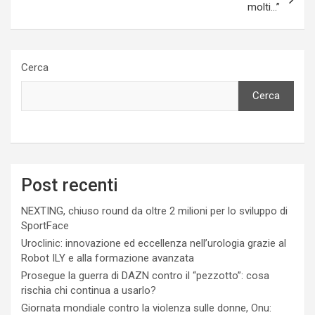
molti…”
Cerca
Cerca
Post recenti
NEXTING, chiuso round da oltre 2 milioni per lo sviluppo di
SportFace
Uroclinic: innovazione ed eccellenza nell’urologia grazie al
Robot ILY e alla formazione avanzata
Prosegue la guerra di DAZN contro il “pezzotto”: cosa
rischia chi continua a usarlo?
Giornata mondiale contro la violenza sulle donne, Onu: