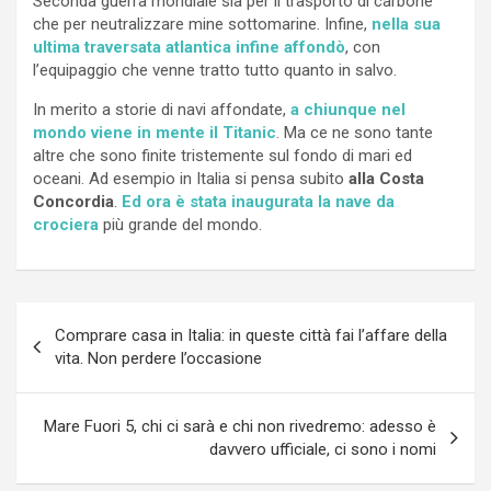
Seconda guerra mondiale sia per il trasporto di carbone
che per neutralizzare mine sottomarine. Infine,
nella sua
ultima traversata atlantica infine affondò
, con
l’equipaggio che venne tratto tutto quanto in salvo.
In merito a storie di navi affondate,
a chiunque nel
mondo viene in mente il Titanic
. Ma ce ne sono tante
altre che sono finite tristemente sul fondo di mari ed
oceani. Ad esempio in Italia si pensa subito
alla Costa
Concordia
.
Ed ora è stata inaugurata la nave da
crociera
più grande del mondo.
Navigazione
Comprare casa in Italia: in queste città fai l’affare della
articoli
vita. Non perdere l’occasione
Mare Fuori 5, chi ci sarà e chi non rivedremo: adesso è
davvero ufficiale, ci sono i nomi