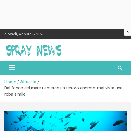
×
Skip
giovedì, Agosto 6, 2026
to
content
Spraynews.it
Home
Attualità
Dal fondo del mare riemerge un tesoro enorme: mai vista una
roba simile