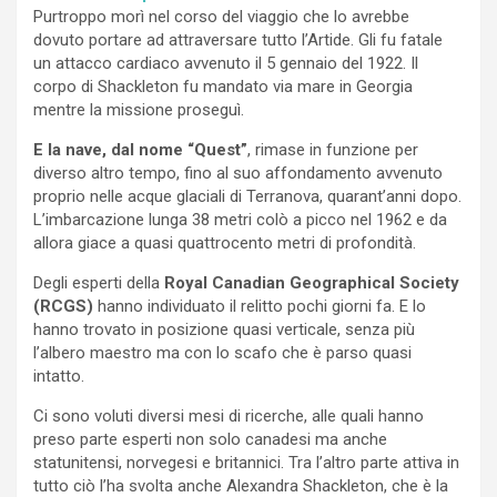
Purtroppo morì nel corso del viaggio che lo avrebbe
dovuto portare ad attraversare tutto l’Artide. Gli fu fatale
un attacco cardiaco avvenuto il 5 gennaio del 1922. Il
corpo di Shackleton fu mandato via mare in Georgia
mentre la missione proseguì.
E la nave, dal nome “Quest”
, rimase in funzione per
diverso altro tempo, fino al suo affondamento avvenuto
proprio nelle acque glaciali di Terranova, quarant’anni dopo.
L’imbarcazione lunga 38 metri colò a picco nel 1962 e da
allora giace a quasi quattrocento metri di profondità.
Degli esperti della
Royal Canadian Geographical Society
(RCGS)
hanno individuato il relitto pochi giorni fa. E lo
hanno trovato in posizione quasi verticale, senza più
l’albero maestro ma con lo scafo che è parso quasi
intatto.
Ci sono voluti diversi mesi di ricerche, alle quali hanno
preso parte esperti non solo canadesi ma anche
statunitensi, norvegesi e britannici. Tra l’altro parte attiva in
tutto ciò l’ha svolta anche Alexandra Shackleton, che è la