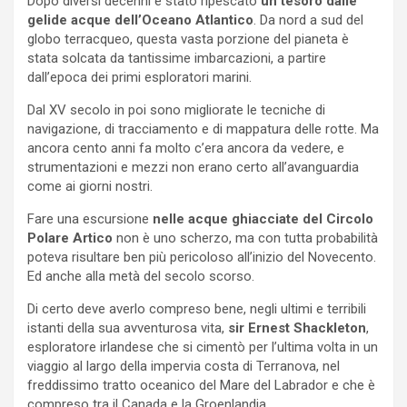
Dopo diversi decenni è stato ripescato
un tesoro dalle
gelide acque dell’Oceano Atlantico
. Da nord a sud del
globo terracqueo, questa vasta porzione del pianeta è
stata solcata da tantissime imbarcazioni, a partire
dall’epoca dei primi esploratori marini.
Dal XV secolo in poi sono migliorate le tecniche di
navigazione, di tracciamento e di mappatura delle rotte. Ma
ancora cento anni fa molto c’era ancora da vedere, e
strumentazioni e mezzi non erano certo all’avanguardia
come ai giorni nostri.
Fare una escursione
nelle acque ghiacciate del Circolo
Polare Artico
non è uno scherzo, ma con tutta probabilità
poteva risultare ben più pericoloso all’inizio del Novecento.
Ed anche alla metà del secolo scorso.
Di certo deve averlo compreso bene, negli ultimi e terribili
istanti della sua avventurosa vita,
sir Ernest Shackleton
,
esploratore irlandese che si cimentò per l’ultima volta in un
viaggio al largo della impervia costa di Terranova, nel
freddissimo tratto oceanico del Mare del Labrador e che è
compreso tra il Canada e la Groenlandia.