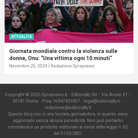
ATTUALITÀ
Giornata mondiale contro la violenza sulle
donne, Onu: “Una vittima ogni 10 minuti”
Novembre 25, 2024
Redazione Spraynews
Copyright © 2025 Spraynews.it - Editorially Srl - Via Assisi 21 -
00181 Roma - P.Iva 16947451007 - legal@editorially.it -
redazione@editorially.it
Questo blog non è una testata giornalistica, in quanto viene
aggiornato senza alcuna periodicità. Non può pertanto
considerarsi un prodotto editoriale ai sensi della legge n. 62
del 07.03.2001