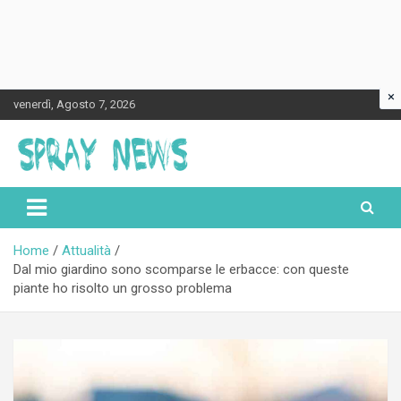
×
Skip
venerdì, Agosto 7, 2026
to
content
Spraynews.it
Home
Attualità
Dal mio giardino sono scomparse le erbacce: con queste
piante ho risolto un grosso problema