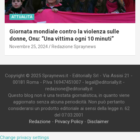
ATTUALITÀ
Giornata mondiale contro la violenza sulle
donne, Onu: “Una vittima ogni 10 minuti”
Novembre 25, 2024
Redazione Spraynews
Copyright © 2025 Spraynews.it - Editorially Srl - Via Assisi 21 -
00181 Roma - P.Iva 16947451007 - legal@editorially.it -
redazione@editorially.it
Questo blog non è una testata giornalistica, in quanto viene
aggiornato senza alcuna periodicità. Non può pertanto
considerarsi un prodotto editoriale ai sensi della legge n. 62
del 07.03.2001
Redazione
-
Privacy Policy
-
Disclaimer
Change privacy settings