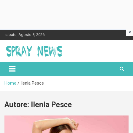
×
Skip
sabato, Agosto 8, 2026
to
content
Spraynews.it
Home
Ilenia Pesce
Autore:
Ilenia Pesce