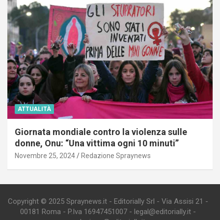
ATTUALITÀ
Giornata mondiale contro la violenza sulle
donne, Onu: “Una vittima ogni 10 minuti”
Novembre 25, 2024
Redazione Spraynews
Copyright © 2025 Spraynews.it - Editorially Srl - Via Assisi 21 -
00181 Roma - P.Iva 16947451007 - legal@editorially.it -