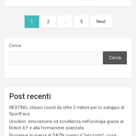
Paginazione
1
2
…
5
Next
degli
articoli
Cerca
Cerca
Post recenti
NEXTING, chiuso round da oltre 2 milioni per lo sviluppo di
SportFace
Uroclinic: innovazione ed eccellenza nell’urologia grazie al
Robot ILY e alla formazione avanzata
Prosegue la guerra di DAZN contro il “pezzotto”: cosa