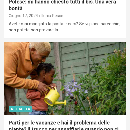
Polese: mi hanno chiesto tutti il bis. Una vera
bontà
Giugno 17, 2024
Ilenia Pesce
Avete mai mangiato la pasta e ceci? Se vi piace parecchio,
non potete non provare la…
ATTUALITÀ
Parti per le vacanze e hai il problema delle
piante? Il trucco per annaffiarle quando non ci