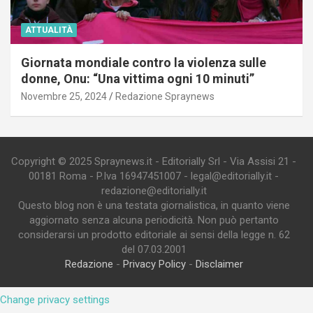
ATTUALITÀ
Giornata mondiale contro la violenza sulle
donne, Onu: “Una vittima ogni 10 minuti”
Novembre 25, 2024
Redazione Spraynews
Copyright © 2025 Spraynews.it - Editorially Srl - Via Assisi 21 -
00181 Roma - P.Iva 16947451007 - legal@editorially.it -
redazione@editorially.it
Questo blog non è una testata giornalistica, in quanto viene
aggiornato senza alcuna periodicità. Non può pertanto
considerarsi un prodotto editoriale ai sensi della legge n. 62
del 07.03.2001
Redazione
-
Privacy Policy
-
Disclaimer
Change privacy settings