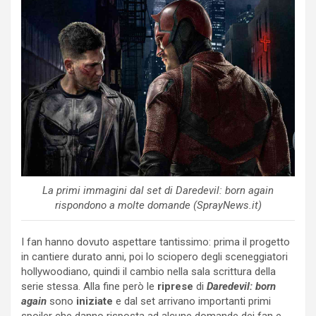
La primi immagini dal set di Daredevil: born again
rispondono a molte domande (SprayNews.it)
I fan hanno dovuto aspettare tantissimo: prima il progetto
in cantiere durato anni, poi lo sciopero degli sceneggiatori
hollywoodiano, quindi il cambio nella sala scrittura della
serie stessa. Alla fine però le
riprese
di
Daredevil: born
again
sono
iniziate
e dal set arrivano importanti primi
spoiler che danno risposta ad alcune domande dei fan e