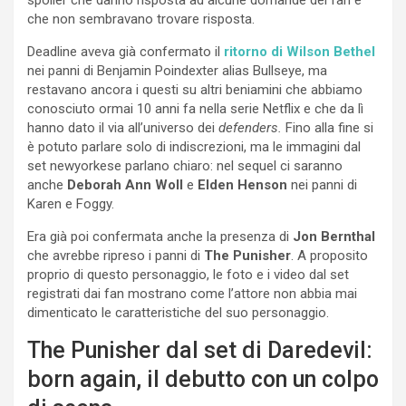
che non sembravano trovare risposta.
Deadline aveva già confermato il
ritorno di Wilson Bethel
nei panni di Benjamin Poindexter alias Bullseye, ma
restavano ancora i questi su altri beniamini che abbiamo
conosciuto ormai 10 anni fa nella serie Netflix e che da lì
hanno dato il via all’universo dei
defenders.
Fino alla fine si
è potuto parlare solo di indiscrezioni, ma le immagini dal
set newyorkese parlano chiaro: nel sequel ci saranno
anche
Deborah Ann Woll
e
Elden Henson
nei panni di
Karen e Foggy.
Era già poi confermata anche la presenza di
Jon Bernthal
che avrebbe ripreso i panni di
The Punisher
. A proposito
proprio di questo personaggio, le foto e i video dal set
registrati dai fan mostrano come l’attore non abbia mai
dimenticato le caratteristiche del suo personaggio.
The Punisher dal set di Daredevil:
born again, il debutto con un colpo