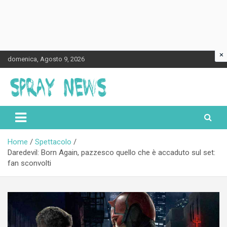
×
Skip
domenica, Agosto 9, 2026
to
content
Spraynews.it
Home
Spettacolo
Daredevil: Born Again, pazzesco quello che è accaduto sul set:
fan sconvolti