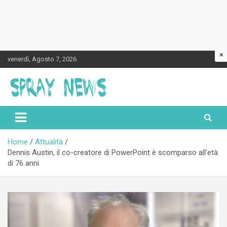
×
Skip
venerdì, Agosto 7, 2026
to
content
Spraynews.it
Home
Attualità
Dennis Austin, il co-creatore di PowerPoint è scomparso all’età
di 76 anni