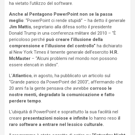
ha vietato l’utilizzo del software.
Anche al Pentagono
PowerPoint non se la passa
meglio
: “PowerPoint ci rende stupidi” – ha detto il generale
Jim Mattis
, segretario alla difesa sotto il presidente
Donald Trump in una conferenza militare del 2010 – “È
pericoloso perché
può creare l’illusione della
comprensione e l’illusione del controllo”
ha dichiarato
al New York Times il tenente generale dell’esercito
H.R.
McMaster
– “Alcuni problemi nel mondo non possono
essere elencati in slides”.
L’
Atlantico
, in agosto, ha pubblicato un articolo sul
“Grande panico da PowerPoint del 2003”, affermando che
20 anni fa la gente pensava che avrebbe
corroso le
nostre menti, degradato la comunicazione e fatto
perdere tempo
.
L’ubiquità di PowerPoint e soprattutto la sua facilità nel
creare
presentazioni noiose e infinite
lo hanno reso
il
raro software a entrare nel lessico culturale.