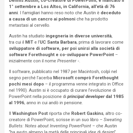
Dennis Austin, co-creatore di PowerPoint
,
è mancato
il
1° settembre a Los Altos, in California, all’età di 76
anni
. I famigliari hanno reso noto che Austin è
deceduto
a causa di un cancro ai polmoni
che ha prodotto
metastasi al cervello.
Austin ha studiato
ingegneria in diverse università
,
tra cui il
MIT
e l’
UC Santa Barbara
, prima di lavorare come
sviluppatore di software, per poi unirsi alla società di
software Forethought e co-sviluppare PowerPoint
–
inizialmente con il nome
Presenter
-.
Il software, pubblicato nel 1987 per Macintosh, colpì nel
segno perché l’acerba
Microsoft comprò Forethought
pochi mesi dopo
– il programma venne integrato in Office
nel 1990). Austin si è occupato di curare l’evoluzione di
PowerPoint nella posizione di
principal developer
dal 1985
al 1996
, anno in cui andò in pensione.
Il
Washington Post
riporta che
Robert Gaskins
, altro co-
creatore di PowerPoint, scrisse in un suo libro –
Sweating
Bullets: Notes about Inventing PowerPoint
– che Austin
“ha avuto almeno la metà delle principali idee di design”