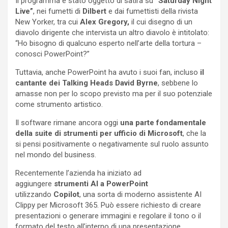
Il programma è stato oggetto di satira su
“Saturday Night
Live”
, nei fumetti di
Dilbert
e dai fumettisti della rivista
New Yorker, tra cui
Alex Gregory,
il cui disegno di un
diavolo dirigente che intervista un altro diavolo è intitolato:
“Ho bisogno di qualcuno esperto nell’arte della tortura –
conosci PowerPoint?”
Tuttavia, anche PowerPoint ha avuto i suoi fan, incluso
il
cantante dei Talking Heads David Byrne
, sebbene lo
amasse non per lo scopo previsto ma per il suo potenziale
come strumento artistico.
Il software rimane ancora oggi
una parte fondamentale
della suite di strumenti per ufficio di Microsoft
, che la
si pensi positivamente o negativamente sul ruolo assunto
nel mondo del business.
Recentemente l’azienda ha iniziato ad
aggiungere
strumenti AI a PowerPoint
utilizzando
Copilot
, una sorta di moderno assistente AI
Clippy per Microsoft 365. Può essere richiesto di creare
presentazioni o generare immagini e regolare il tono o il
formato del testo all’interno di una presentazione.