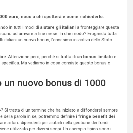
1000 euro, ecco a chi spetterà e come richiederlo.
do in tutti i modi di
aiutare gli italiani
a fronteggiare questa
iescono ad arrivare a fine mese. In che modo? Erogando tutta
lti italiani un nuovo bonus, l’ennesima iniziativa dello Stato
bre. Attenzione però, perché si tratta di u
n bonus limitat
o e
n specifica. Ma vediamo in cosa consiste questo bonus e
vo un nuovo bonus di 1000
Si tratta di un termine che ha iniziato a diffondersi sempre
ne della parola in se, potremmo definire
i fringe benefit dei
e ai loro dipendenti per aiutarli nella gestione dei fondi.
iene utilizzato per diversi scopi. Un esempio tipico sono i