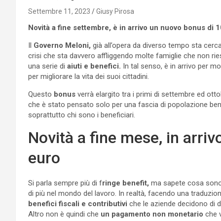
Settembre 11, 2023
Giusy Pirosa
Novità a fine settembre, è in arrivo un nuovo bonus di 
Il
Governo Meloni,
già all’opera da diverso tempo sta cercan
crisi che sta davvero affliggendo molte famiglie che non r
una serie di
aiuti e benefici.
In tal senso, è in arrivo per mo
per migliorare la vita dei suoi cittadini.
Questo
bonus
verrà elargito tra i primi di settembre ed otto
che è stato pensato solo per una fascia di popolazione be
soprattutto chi sono i beneficiari.
Novità a fine mese, in arri
euro
Si parla sempre più di f
ringe benefit,
ma sapete cosa sono? 
di più nel mondo del lavoro. In realtà, facendo una traduzio
benefici fiscali e contributivi
che le aziende decidono di dar
Altro non è quindi che
un pagamento non monetario
che v