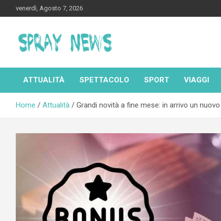
Skip
venerdì, Agosto 7, 2026
to
content
Spraynews.it
ATTUALITÀ
SPETTACOLO
SPORT
VIAGGI
Home
Attualità
Grandi novità a fine mese: in arrivo un nuov