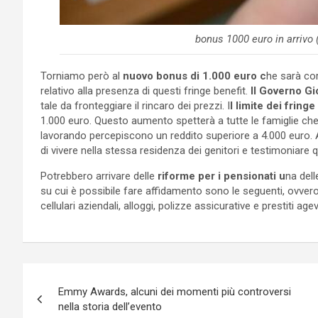
bonus 1000 euro in arrivo (
Torniamo però al
nuovo bonus di 1.000 euro c
he sarà cor
relativo alla presenza di questi fringe benefit.
Il Governo Gi
tale da fronteggiare il rincaro dei prezzi. I
l limite dei fring
1.000 euro. Questo aumento spetterà a tutte le famiglie che 
lavorando percepiscono un reddito superiore a 4.000 euro. Af
di vivere nella stessa residenza dei genitori e testimoniare q
Potrebbero arrivare delle
riforme per i pensionati u
na del
su cui è possibile fare affidamento sono le seguenti, ovvero
cellulari aziendali, alloggi, polizze assicurative e prestiti agev
Navigazione
Emmy Awards, alcuni dei momenti più controversi
articoli
nella storia dell’evento