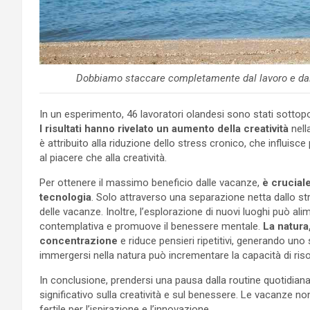
Dobbiamo staccare completamente dal lavoro e dalla
In un esperimento, 46 lavoratori olandesi sono stati sottop
I risultati hanno rivelato un aumento della creatività
nell
è attribuito alla riduzione dello stress cronico, che influisce
al piacere che alla creatività.
Per ottenere il massimo beneficio dalle vacanze,
è cruciale
tecnologia
. Solo attraverso una separazione netta dallo st
delle vacanze. Inoltre, l’esplorazione di nuovi luoghi può ali
contemplativa e promuove il benessere mentale.
La natura
concentrazione
e riduce pensieri ripetitivi, generando uno
immergersi nella natura può incrementare la capacità di riso
In conclusione, prendersi una pausa dalla routine quotidian
significativo sulla creatività e sul benessere. Le vacanze 
fertile per l’ispirazione e l’innovazione.