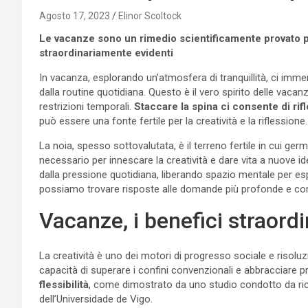
Agosto 17, 2023
Elinor Scoltock
Le vacanze sono un rimedio scientificamente provato per
straordinariamente evidenti
In vacanza, esplorando un’atmosfera di tranquillità, ci imm
dalla routine quotidiana. Questo è il vero spirito delle vacanz
restrizioni temporali.
Staccare la spina ci consente di rifle
può essere una fonte fertile per la creatività e la riflessione.
La noia, spesso sottovalutata, è il terreno fertile in cui germ
necessario per innescare la creatività e dare vita a nuove id
dalla pressione quotidiana, liberando spazio mentale per esp
possiamo trovare risposte alle domande più profonde e com
Vacanze, i benefici straordin
La creatività è uno dei motori di progresso sociale e risoluzi
capacità di superare i confini convenzionali e abbracciare p
flessibilità
, come dimostrato da uno studio condotto da rice
dell’Universidade de Vigo.