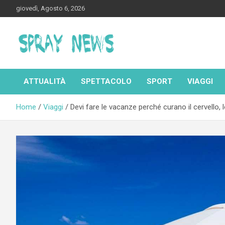
Skip
giovedì, Agosto 6, 2026
to
content
Spraynews.it
ATTUALITÀ
SPETTACOLO
SPORT
VIAGGI
Home
Viaggi
Devi fare le vacanze perché curano il cervello, 