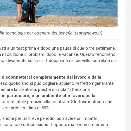
 tecnologia per ottenere dei benefici (spraynews.it)
osti a un test prima e dopo una pausa di due o tre settimane.
a risoluzione di problemi dopo le vacanze. Questo fenomeno
 positivamente sui livelli di dopamina nel cervello, correlata sia
 disconnettersi completamente dal lavoro e dalla
ress quotidiano si può cogliere appieno l’effetto rigenerante
mentare la creatività, poiché stimola l’attenzione
, in particolare, è un ambiente che favorisce la
 stato mentale propizio alla creatività. Studi dimostrano che
lvere problemi fino al 50%.
a, anche per un breve periodo, può avere un impatto
non sono solo un’occasione di riposo, ma anche un terreno