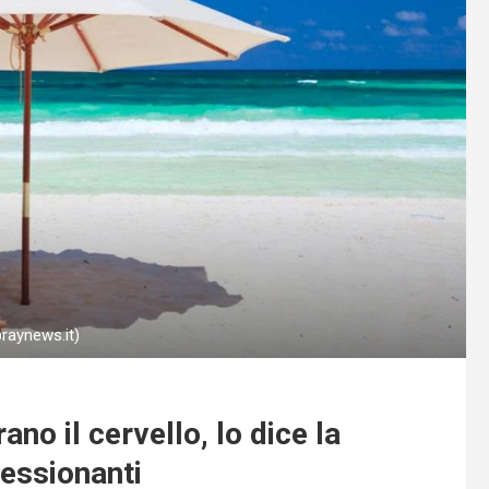
praynews.it)
no il cervello, lo dice la
ressionanti