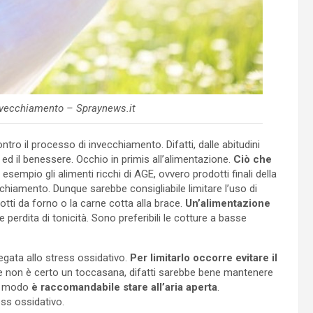
’invecchiamento – Spraynews.it
ntro il processo di invecchiamento. Difatti, dalle abitudini
 ed il benessere. Occhio in primis all’alimentazione.
Ciò che
esempio gli alimenti ricchi di AGE, ovvero prodotti finali della
hiamento. Dunque sarebbe consigliabile limitare l’uso di
otti da forno o la carne cotta alla brace.
Un’alimentazione
e perdita di tonicità. Sono preferibili le cotture a basse
legata allo stress ossidativo.
Per limitarlo occorre evitare il
e non è certo un toccasana, difatti sarebbe bene mantenere
so modo
è raccomandabile stare all’aria aperta
.
ess ossidativo.