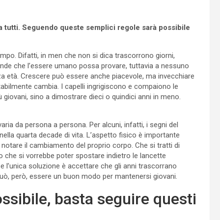
a tutti. Seguendo queste semplici regole sarà possibile
mpo. Difatti, in men che non si dica trascorrono giorni,
 grande che l’essere umano possa provare, tuttavia a nessuno
zza età. Crescere può essere anche piacevole, ma invecchiare
vitabilmente cambia. I capelli ingrigiscono e compaiono le
 giovani, sino a dimostrare dieci o quindici anni in meno.
ia da persona a persona. Per alcuni, infatti, i segni del
nella quarta decade di vita. L’aspetto fisico è importante
notare il cambiamento del proprio corpo. Che si tratti di
to che si vorrebbe poter spostare indietro le lancette
, e l’unica soluzione è accettare che gli anni trascorrano
e può, però, essere un buon modo per mantenersi giovani.
ossibile, basta seguire questi