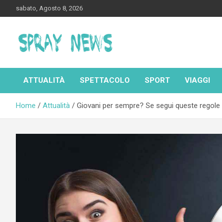
Skip
sabato, Agosto 8, 2026
to
content
Spraynews.it
ATTUALITÀ
SPETTACOLO
SPORT
VIAGGI
Home
Attualità
Giovani per sempre? Se segui queste regole r