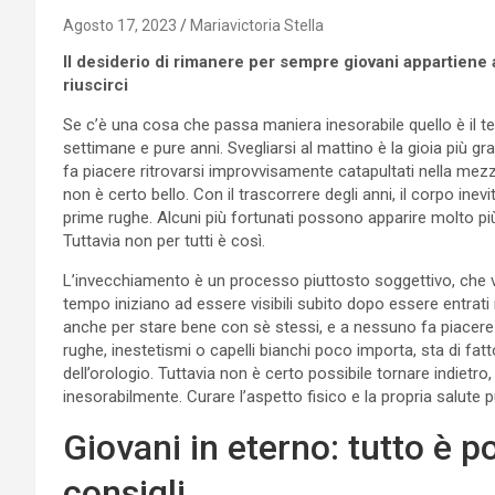
Agosto 17, 2023
Mariavictoria Stella
Il desiderio di rimanere per sempre giovani appartiene 
riuscirci
Se c’è una cosa che passa maniera inesorabile quello è il te
settimane e pure anni. Svegliarsi al mattino è la gioia più
fa piacere ritrovarsi improvvisamente catapultati nella me
non è certo bello. Con il trascorrere degli anni, il corpo ine
prime rughe. Alcuni più fortunati possono apparire molto più
Tuttavia non per tutti è così.
L’invecchiamento è un processo piuttosto soggettivo, che var
tempo iniziano ad essere visibili subito dopo essere entrati 
anche per stare bene con sè stessi, e a nessuno fa piacere 
rughe, inestetismi o capelli bianchi poco importa, sta di fat
dell’orologio. Tuttavia non è certo possibile tornare indietro
inesorabilmente. Curare l’aspetto fisico e la propria salut
Giovani in eterno: tutto è p
consigli