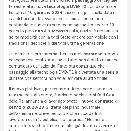
Ad Agosto era stato annunciato il
passaggio
del digitale
terrestre alla nuova
tecnologia DVB-T2
con data finale
fissata al
10 gennaio 2024
. Insomma per quella data i
canali Rai non dovevano essere più visibili se non
adottando le nuove misure tecnologiche. Lo scorso 10
gennaio però
non è successo
nulla, anzi si è rimasti alla
solita modalità con la tv di Stato ancora ben visibile con i
tradizionali decoder o dai tv di ultima generazione.
Un cambio di programma di cui in moltissimi non si sono
neanche resi conto, ma che di fatto non è stato neanche
comunicato dall’azienda. Fatto sta comunque che il
passaggio alla tecnologia DVB-T2 è diventata una serie a
puntate che sembra non voler arrivare all’atto finale.
Il nuovo plot twist, per restare in tema serie e usare la
terminologia di settore, è arrivato pochi giorni fa: il CdA
della Rai annuncia di aver approvato il nuovo
contratto di
servizio 2023-28
. Si tratta del piano industriale
dell’azienda nel breve periodo e che riguarda tutti i
lavoratori della tv pubblica. La sorpresa? Neanche si
nomina lo switch off che sarebbe già dovuto avvenire, né