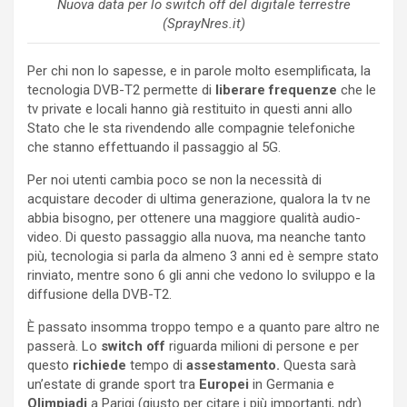
Nuova data per lo switch off del digitale terrestre
(SprayNres.it)
Per chi non lo sapesse, e in parole molto esemplificata, la
tecnologia DVB-T2 permette di
liberare frequenze
che le
tv private e locali hanno già restituito in questi anni allo
Stato che le sta rivendendo alle compagnie telefoniche
che stanno effettuando il passaggio al 5G.
Per noi utenti cambia poco se non la necessità di
acquistare decoder di ultima generazione, qualora la tv ne
abbia bisogno, per ottenere una maggiore qualità audio-
video. Di questo passaggio alla nuova, ma neanche tanto
più, tecnologia si parla da almeno 3 anni ed è sempre stato
rinviato, mentre sono 6 gli anni che vedono lo sviluppo e la
diffusione della DVB-T2.
È passato insomma troppo tempo e a quanto pare altro ne
passerà. Lo
switch off
riguarda milioni di persone e per
questo
richiede
tempo di
assestamento.
Questa sarà
un’estate di grande sport tra
Europei
in Germania e
Olimpiadi
a Parigi (giusto per citare i più importanti, ndr)