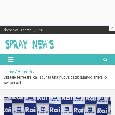
×
Skip
domenica, Agosto 9, 2026
to
content
Spraynews.it
Home
Attualità
Digitale terrestre Rai, spunta una nuova data: quando arriva lo
switch off