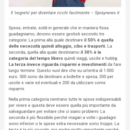
Il ‘segreto’ per diventare ricchi facilmente – Spraynews.it
Spese, entrate, soldi in generale che in maniera fissa
guadagniamo, devono essere gestisti secondo tre
categorie. La prima alla quale destinare
il 50% è quella
delle necessità quindi alloggio, cibo e trasporti.
La
seconda, quella alla quale destiniamo
il 30% è la
categoria del tempo libero
quindi viaggi, uscite e hobb
y.
La terza invece riguarda risparmi e investimenti
da fare
lungo termine. Questo vuol dire che su un’entra di 1.000
euro. 500 sono da destinare a bollette e spesa, 300 per
uscite e varie ed eventuali e 200 da utilizzare come
risparmi.
Nella prima categoria rientrano tutte le spese indispensabili
per vivere e questa deve essere quella più importante da
salvaguardare per evitare che ci siano problemi. La
seconda è più flessibile perché magari a volte i guadagni
sono inferiori o le spese extra necessarie sono troppe. La
terza è la più cruciale, ma anche molto importante perché