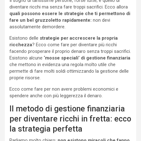
Il sogno di tantissime persone, forse tutte, è quello di
diventare ricchi ma senza fare troppi sacrifici. Ecco allora
quali possono essere le strategie che ti permettono di
fare un bel gruzzoletto rapidamente:
non devi
assolutamente demordere.
Esistono delle
strategie per accrescere la propria
ricchezza
? Ecco come fare per diventare più ricchi
facendo prosperare il proprio denaro senza troppi sacrifici.
Esistono alcune
‘mosse speciali’ di gestione finanziaria
che mettono in evidenza una regola molto utile che
permette di fare molti soldi ottimizzando la gestione delle
proprie risorse.
Ecco come fare per non avere problemi economici e
spendere anche con più leggerezza il denaro.
Il metodo di gestione finanziaria
per diventare ricchi in fretta: ecco
la strategia perfetta
Parliamo molto chiaro:
non esistono miracoli che fanno