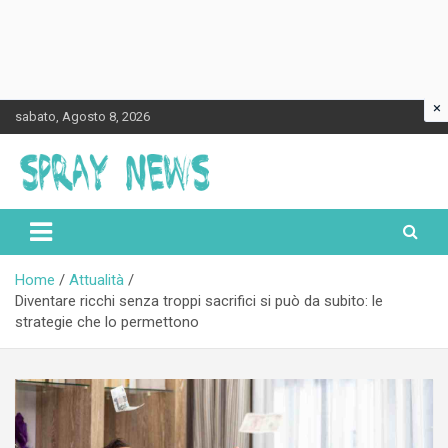
×
Skip
sabato, Agosto 8, 2026
to
content
Spraynews.it
Home
Attualità
Diventare ricchi senza troppi sacrifici si può da subito: le
strategie che lo permettono