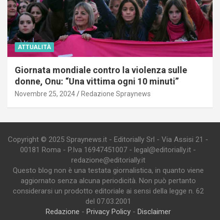
ATTUALITÀ
Giornata mondiale contro la violenza sulle
donne, Onu: “Una vittima ogni 10 minuti”
Novembre 25, 2024
Redazione Spraynews
Copyright © 2025 Spraynews.it - Editorially Srl - Via Assisi 21 -
00181 Roma - P.Iva 16947451007 - legal@editorially.it -
redazione@editorially.it
Questo blog non è una testata giornalistica, in quanto viene
aggiornato senza alcuna periodicità. Non può pertanto
considerarsi un prodotto editoriale ai sensi della legge n. 62
del 07.03.2001
Redazione
-
Privacy Policy
-
Disclaimer