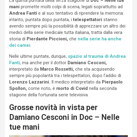
La quinta puntata della terza stagione di
Doc – Nelle tue
mani
promette molti colpi di scena, legati soprattutto ad
Andrea Fanti
e al suo tentativo di riprendere la memoria:
intanto, puntata dopo puntata, i
telespettatori
stanno
avendo sempre più la possibilità di apprezzare un altro dei
medici della serie medicale tutta italiana, tratta dalla vera
storia di
Pierdante Piccioni,
che
nella serie ha anche
dei camei
.
Nelle ultime puntate, dunque,
spazio al trauma di Andrea
Fanti
, ma anche per il dottor
Damiano Cesconi,
interpretato da
Marco Rossetti,
che sta acquisendo
sempre più popolarità tra i telespettatori, dopo l’addio di
Lorenzo Lazzarini.
Il medico interpretato da
Pierpaolo
Spollon,
come noto, è
morto di Covid
nella seconda
stagione della fortunata serie televisiva.
Grosse novità in vista per
Damiano Cesconi in Doc – Nelle
tue mani