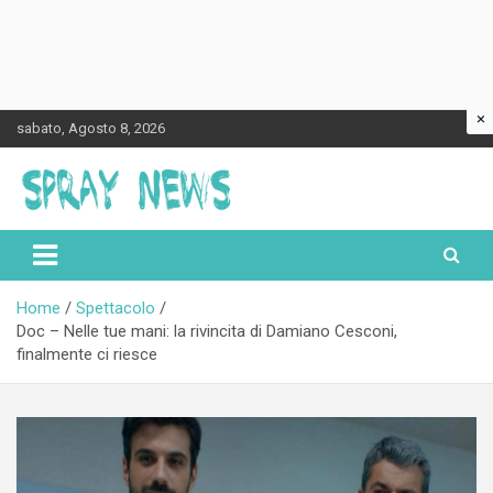
×
Skip
sabato, Agosto 8, 2026
to
content
Spraynews.it
Home
Spettacolo
Doc – Nelle tue mani: la rivincita di Damiano Cesconi,
finalmente ci riesce