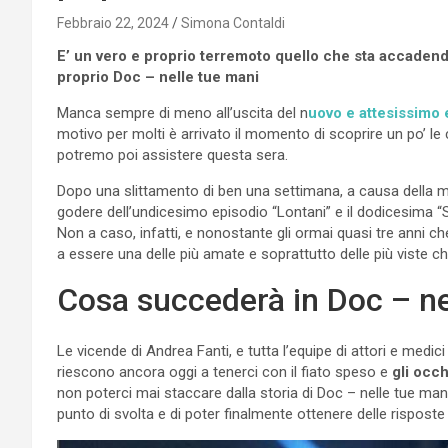
Febbraio 22, 2024
Simona Contaldi
E’ un vero e proprio terremoto quello che sta accadendo 
proprio Doc – nelle tue mani
Manca sempre di meno all’uscita del n
uovo e attesissimo 
motivo per molti è arrivato il momento di scoprire un po’ le 
potremo poi assistere questa sera.
Dopo una slittamento di ben una settimana, a causa della m
godere dell’undicesimo episodio “Lontani” e il dodicesima “
Non a caso, infatti, e nonostante gli ormai quasi tre anni che
a essere una delle più amate e soprattutto delle più viste che
Cosa succederà in Doc – ne
Le vicende di Andrea Fanti, e tutta l’equipe di attori e medic
riescono ancora oggi a tenerci con il fiato speso e
gli occh
non poterci mai staccare dalla storia di Doc – nelle tue man
punto di svolta e di poter finalmente ottenere delle risposte