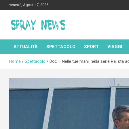
Skip
venerdì, Agosto 7, 2026
to
content
Spraynews.it
ATTUALITÀ
SPETTACOLO
SPORT
VIAGGI
Home
Spettacolo
Doc – Nelle tue mani: nella serie Rai sta