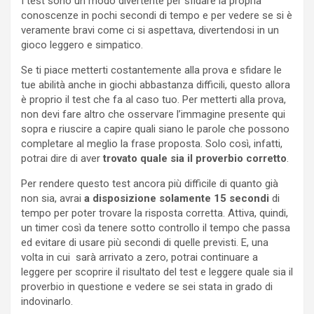
I test sono un modo divertente per sfidare la propria
conoscenze in pochi secondi di tempo e per vedere se si è
veramente bravi come ci si aspettava, divertendosi in un
gioco leggero e simpatico.
Se ti piace metterti costantemente alla prova e sfidare le
tue abilità anche in giochi abbastanza difficili, questo allora
è proprio il test che fa al caso tuo. Per metterti alla prova,
non devi fare altro che osservare l’immagine presente qui
sopra e riuscire a capire quali siano le parole che possono
completare al meglio la frase proposta. Solo così, infatti,
potrai dire di aver
trovato quale sia il proverbio corretto
.
Per rendere questo test ancora più difficile di quanto già
non sia, avrai
a disposizione solamente 15 secondi
di
tempo per poter trovare la risposta corretta. Attiva, quindi,
un timer così da tenere sotto controllo il tempo che passa
ed evitare di usare più secondi di quelle previsti. E, una
volta in cui sarà arrivato a zero, potrai continuare a
leggere per scoprire il risultato del test e leggere quale sia il
proverbio in questione e vedere se sei stata in grado di
indovinarlo.