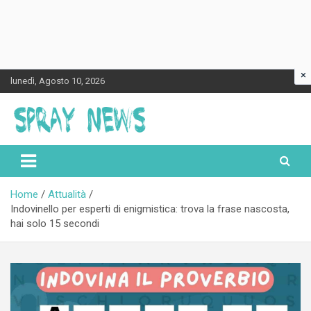
×
Skip
lunedì, Agosto 10, 2026
to
content
Spraynews.it
Home
Attualità
Indovinello per esperti di enigmistica: trova la frase nascosta,
hai solo 15 secondi