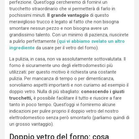
perfezione. Quest’oggi cercheremo di fornirvi un
trucchetto straordinario che vi permetterà di farlo in
pochissimi minuti.
Il grande vantaggio
di questo
meraviglioso trucco è legato al fatto che non bisogna
smontare nessun pezzo e non bisogna avere un
grandissimo talento. Con un minimo di pazienza, riuscirete
a pulirlo perfettamente (
qui vi abbiamo svelato un altro
ingrediente
da usare per il vetro del forno).
La pulizia, in casa, non va assolutamente sottovalutata. Il
forno è sicuramente uno degli elettrodomestici più
utilizzati: per questo motivo è richiesta una costante
pulizia. Per mancanza di tempo o per dimenticanza,
sorvoliamo aspetti importanti e non curiamo ad esempio il
doppio vetro. Nulla di più sbagliato:
conoscendo i giusti
trucchetti,
è possibile facilitare il tutto e riuscire a fare
tanto in poco tempo. Quest’oggi vi forniremo alcune
indicazioni per pulire proprio il doppio vetro del nostro
elettrodomestico senza però smontarlo (parliamo quindi di
un grosso vantaggio).
Doppio vetro del forno: cosa