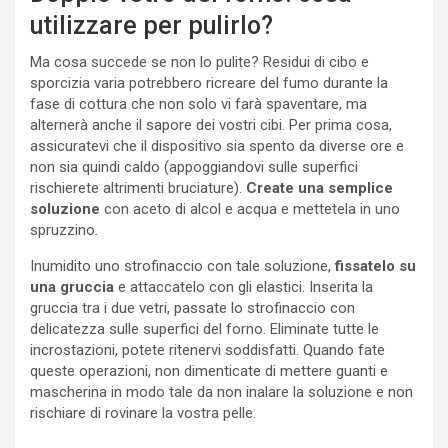
utilizzare per pulirlo?
Ma cosa succede se non lo pulite? Residui di cibo e
sporcizia varia potrebbero ricreare del fumo durante la
fase di cottura che non solo vi farà spaventare, ma
alternerà anche il sapore dei vostri cibi. Per prima cosa,
assicuratevi che il dispositivo sia spento da diverse ore e
non sia quindi caldo (appoggiandovi sulle superfici
rischierete altrimenti bruciature).
Create una semplice
soluzione
con aceto di alcol e acqua e mettetela in uno
spruzzino.
Inumidito uno strofinaccio con tale soluzione,
fissatelo su
una gruccia
e attaccatelo con gli elastici. Inserita la
gruccia tra i due vetri, passate lo strofinaccio con
delicatezza sulle superfici del forno. Eliminate tutte le
incrostazioni, potete ritenervi soddisfatti. Quando fate
queste operazioni, non dimenticate di mettere guanti e
mascherina in modo tale da non inalare la soluzione e non
rischiare di rovinare la vostra pelle.