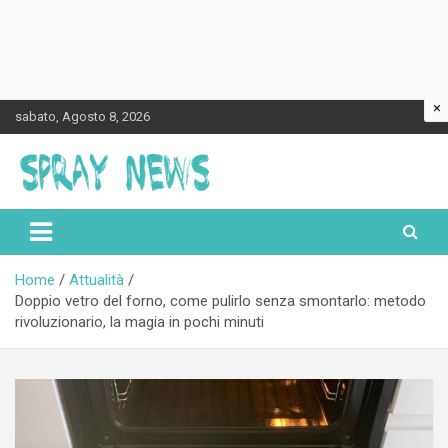
×
Skip
sabato, Agosto 8, 2026
to
content
Spraynews.it
Home
Attualità
Doppio vetro del forno, come pulirlo senza smontarlo: metodo
rivoluzionario, la magia in pochi minuti