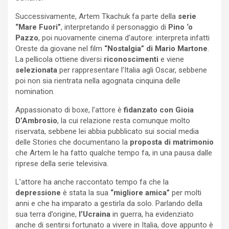
Successivamente, Artem Tkachuk fa parte della
serie
“Mare Fuori”
, interpretando il personaggio di
Pino ‘o
Pazzo
, poi nuovamente cinema d’autore: interpreta infatti
Oreste da giovane nel film
“Nostalgia” di Mario Martone
.
La pellicola ottiene diversi
riconoscimenti
e viene
selezionata
per rappresentare l’Italia agli Oscar, sebbene
poi non sia rientrata nella agognata cinquina delle
nomination.
Appassionato di boxe, l’attore è
fidanzato con Gioia
D’Ambrosio
, la cui relazione resta comunque molto
riservata, sebbene lei abbia pubblicato sui social media
delle Stories che documentano la
proposta di matrimonio
che Artem le ha fatto qualche tempo fa, in una pausa dalle
riprese della serie televisiva.
L’attore ha anche raccontato tempo fa che la
depressione
è stata la sua
“migliore amica”
per molti
anni e che ha imparato a gestirla da solo. Parlando della
sua terra d’origine,
l’Ucraina
in guerra, ha evidenziato
anche di sentirsi fortunato a vivere in Italia, dove appunto è