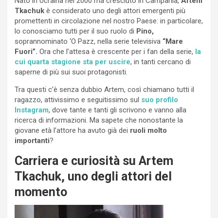
Nato in Ucraina nel 2000 ma cresciuto in Campania,
Artem
Tkachuk
è considerato uno degli attori emergenti più
promettenti in circolazione nel nostro Paese: in particolare,
lo conosciamo tutti per il suo ruolo di
Pino,
soprannominato ‘O Pazz, nella serie televisiva
“Mare
Fuori”.
Ora che l’attesa è crescente per i fan della serie,
la
cui quarta stagione sta per uscire
, in tanti cercano di
saperne di più sui suoi protagonisti.
Tra questi c’è senza dubbio Artem, così chiamano tutti il
ragazzo, attivissimo e seguitissimo sul
suo profilo
Instagram
, dove tante e tanti gli scrivono e vanno alla
ricerca di informazioni. Ma sapete che nonostante la
giovane età l’attore ha avuto già dei
ruoli molto
importanti
?
Carriera e curiosità su Artem
Tkachuk, uno degli attori del
momento