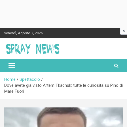
×
Skip
venerdì, Agosto 7, 2026
to
content
Spraynews.it
Home
Spettacolo
Dove avete già visto Artem Tkachuk: tutte le curiosità su Pino di
Mare Fuori