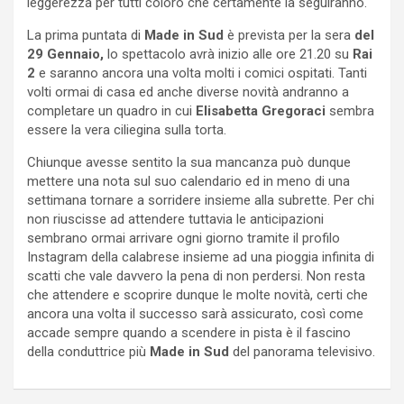
leggerezza per tutti coloro che certamente la seguiranno.
La prima puntata di
Made in Sud
è prevista per la sera
del
29 Gennaio,
lo spettacolo avrà inizio alle ore 21.20 su
Rai
2
e saranno ancora una volta molti i comici ospitati. Tanti
volti ormai di casa ed anche diverse novità andranno a
completare un quadro in cui
Elisabetta Gregoraci
sembra
essere la vera ciliegina sulla torta.
Chiunque avesse sentito la sua mancanza può dunque
mettere una nota sul suo calendario ed in meno di una
settimana tornare a sorridere insieme alla subrette. Per chi
non riuscisse ad attendere tuttavia le anticipazioni
sembrano ormai arrivare ogni giorno tramite il profilo
Instagram della calabrese insieme ad una pioggia infinita di
scatti che vale davvero la pena di non perdersi. Non resta
che attendere e scoprire dunque le molte novità, certi che
ancora una volta il successo sarà assicurato, così come
accade sempre quando a scendere in pista è il fascino
della conduttrice più
Made in Sud
del panorama televisivo.