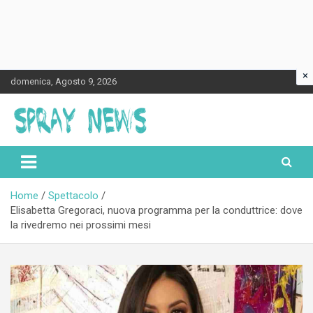
×
Skip
domenica, Agosto 9, 2026
to
content
Spraynews.it
Home
Spettacolo
Elisabetta Gregoraci, nuova programma per la conduttrice: dove
la rivedremo nei prossimi mesi