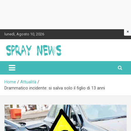
×
Skip
lunedì, Agosto 10, 2026
to
content
Spraynews.it
Home
Attualità
Drammatico incidente: si salva solo il figlio di 13 anni