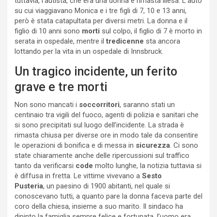
tuttavia, l’autista, che era una donna è rimasta illesa. L’auto
su cui viaggiavano Monica e i tre figli di 7, 10 e 13 anni,
però è stata catapultata per diversi metri. La donna e il
figlio di 10 anni sono
morti
sul colpo, il figlio di 7 è morto in
serata in ospedale, mentre il
tredicenne
sta ancora
lottando per la vita in un ospedale di Innsbruck.
Un tragico incidente, un ferito
grave e tre morti
Non sono mancati i
soccorritori
, saranno stati un
centinaio tra vigili del fuoco, agenti di polizia e sanitari che
si sono precipitati sul luogo dell’incidente. La strada è
rimasta chiusa per diverse ore in modo tale da consentire
le operazioni di bonifica e di messa in
sicurezza
. Ci sono
state chiaramente anche delle ripercussioni sul traffico
tanto da verificarsi
code
molto lunghe, la notizia tuttavia si
è diffusa in fretta. Le vittime vivevano a
Sesto
Pusteria
, un paesino di 1900 abitanti, nel quale si
conoscevano tutti, a quanto pare la donna faceva parte del
coro della chiesa, insieme a suo marito. Il sindaco ha
dipinto la famiglia sempre felice e fortunata, l’uomo era