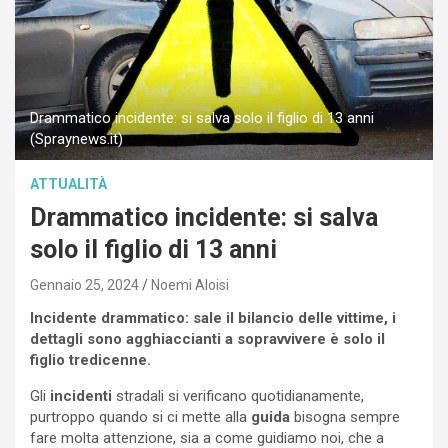
Drammatico incidente: si salva solo il figlio di 13 anni
(Spraynews.it)
ATTUALITÀ
Drammatico incidente: si salva
solo il figlio di 13 anni
Gennaio 25, 2024
Noemi Aloisi
Incidente drammatico: sale il bilancio delle vittime, i
dettagli sono agghiaccianti a sopravvivere è solo il
figlio tredicenne.
Gli
incidenti
stradali si verificano quotidianamente,
purtroppo quando si ci mette alla
guida
bisogna sempre
fare molta attenzione, sia a come guidiamo noi, che a