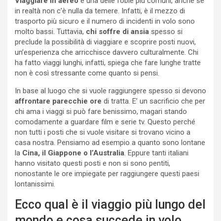
Viaggiare in aereo
è una delle fobie più comuni, anche se
in realtà non c’è nulla da temere. Infatti, è il mezzo di
trasporto più sicuro e il numero di incidenti in volo sono
molto bassi. Tuttavia,
chi soffre di ansia
spesso si
preclude la possibilità di viaggiare e scoprire posti nuovi,
un’esperienza che arricchisce davvero culturalmente. Chi
ha fatto viaggi lunghi, infatti, spiega che fare lunghe tratte
non è così stressante come quanto si pensi.
In base al luogo che si vuole raggiungere spesso si devono
affrontare parecchie ore
di tratta. E’ un sacrificio che per
chi ama i viaggi si può fare benissimo, magari stando
comodamente a guardare film e serie tv. Questo perché
non tutti i posti che si vuole visitare si trovano vicino a
casa nostra. Pensiamo ad esempio a quanto sono lontane
la
Cina, il Giappone o l’Australia
. Eppure tanti italiani
hanno visitato questi posti e non si sono pentiti,
nonostante le ore impiegate per raggiungere questi paesi
lontanissimi.
Ecco qual è il viaggio più lungo del
mondo e cosa succede in volo