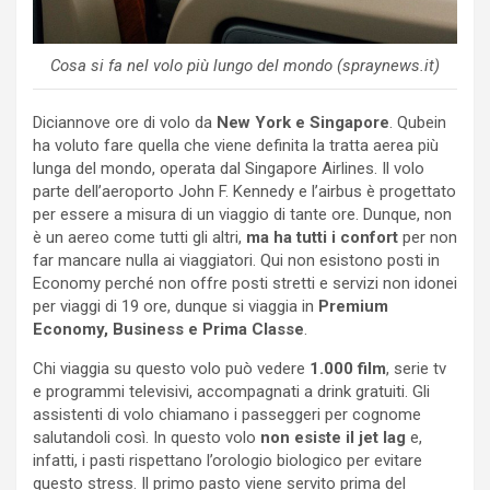
Cosa si fa nel volo più lungo del mondo (spraynews.it)
Diciannove ore di volo da
New York e Singapore
. Qubein
ha voluto fare quella che viene definita la tratta aerea più
lunga del mondo, operata dal Singapore Airlines. Il volo
parte dell’aeroporto John F. Kennedy e l’airbus è progettato
per essere a misura di un viaggio di tante ore. Dunque, non
è un aereo come tutti gli altri,
ma ha tutti i confort
per non
far mancare nulla ai viaggiatori. Qui non esistono posti in
Economy perché non offre posti stretti e servizi non idonei
per viaggi di 19 ore, dunque si viaggia in
Premium
Economy, Business e Prima Classe
.
Chi viaggia su questo volo può vedere
1.000 film
, serie tv
e programmi televisivi, accompagnati a drink gratuiti. Gli
assistenti di volo chiamano i passeggeri per cognome
salutandoli così. In questo volo
non esiste il jet lag
e,
infatti, i pasti rispettano l’orologio biologico per evitare
questo stress. Il primo pasto viene servito prima del