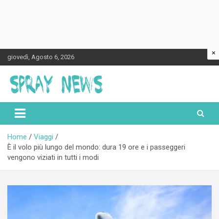
×
Skip
giovedì, Agosto 6, 2026
to
content
Spraynews.it
Home
Viaggi
È il volo più lungo del mondo: dura 19 ore e i passeggeri
vengono viziati in tutti i modi