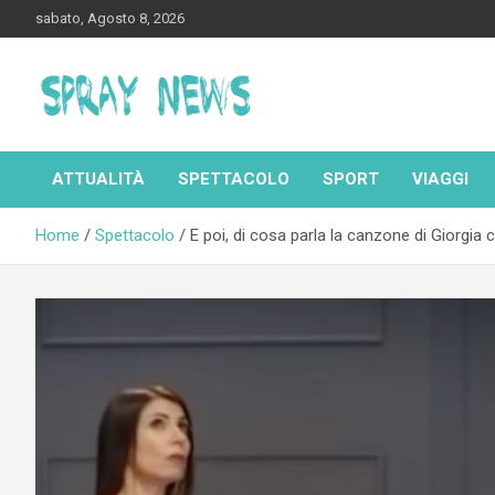
Skip
sabato, Agosto 8, 2026
to
content
Spraynews.it
ATTUALITÀ
SPETTACOLO
SPORT
VIAGGI
Home
Spettacolo
E poi, di cosa parla la canzone di Giorgia 