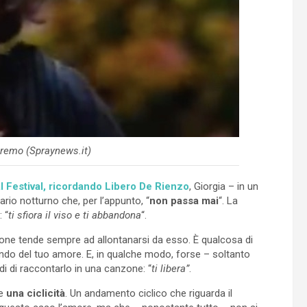
nremo (Spraynews.it)
al Festival, ricordando Libero De Rienzo
, Giorgia – in un
rio notturno che, per l’appunto, “
non passa mai
“. La
: “
ti sfiora il viso e ti abbandona
“.
one tende sempre ad allontanarsi da esso. È qualcosa di
dendo del tuo amore. E, in qualche modo, forse – soltanto
ndi di raccontarlo in una canzone: “
ti libera”
.
e
una ciclicità
. Un andamento ciclico che riguarda il