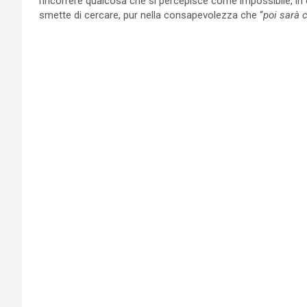
rincorrere qualcosa che si percepisce come impossibile, in
smette di cercare, pur nella consapevolezza che “
poi sarà 