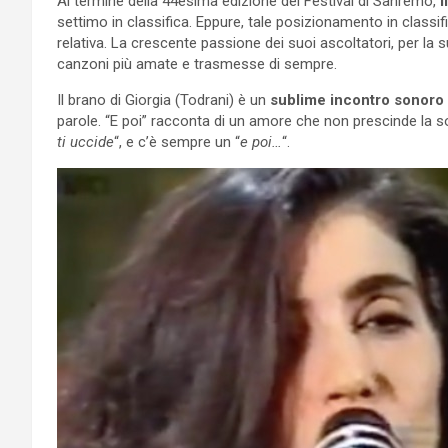
Al termine della 44esima edizione del Festival di Sanremo,
i
settimo in classifica. Eppure, tale posizionamento in classi
relativa. La crescente passione dei suoi ascoltatori, per la 
canzoni più amate e trasmesse di sempre.
Il brano di Giorgia (Todrani) è un
sublime incontro sonoro
parole. “E poi” racconta di un amore che non prescinde la so
ti uccide
“, e c’è sempre un “
e poi…
“.