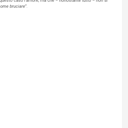
 questo caso l’amore, ma che – nonostante tutto – non si
come bruciare
“.