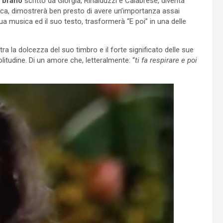
l brano
scritto da Giorgia, Rinalduzzi e Calabrese, diventa
fica, dimostrerà ben presto di avere un’importanza assai
sua musica ed il suo testo, trasformerà “E poi” in una delle
tra la dolcezza del suo timbro e il forte significato delle sue
litudine. Di un amore che, letteralmente: “
ti fa respirare e poi