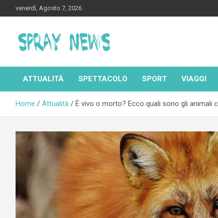
Skip
venerdì, Agosto 7, 2026
to
content
Spraynews.it
ATTUALITÀ
SPETTACOLO
SPORT
VIAGGI
Home
Attualità
È vivo o morto? Ecco quali sono gli animali 