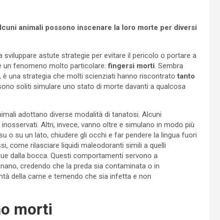
lcuni animali possono inscenare la loro morte per diversi
a sviluppare astute strategie per evitare il pericolo o portare a
he un fenomeno molto particolare:
fingersi morti
. Sembra
, è una strategia che molti scienziati hanno riscontrato
tanto
i sono soliti simulare uno stato di morte davanti a qualcosa
animali adottano diverse modalità di tanatosi. Alcuni
inosservati. Altri, invece, vanno oltre e simulano in modo più
u o su un lato, chiudere gli occhi e far pendere la lingua fuori
, come rilasciare liquidi maleodoranti simili a quelli
ue dalla bocca. Questi comportamenti servono a
icinano, credendo che la preda sia contaminata o in
tà della carne e temendo che sia infetta e non
no morti