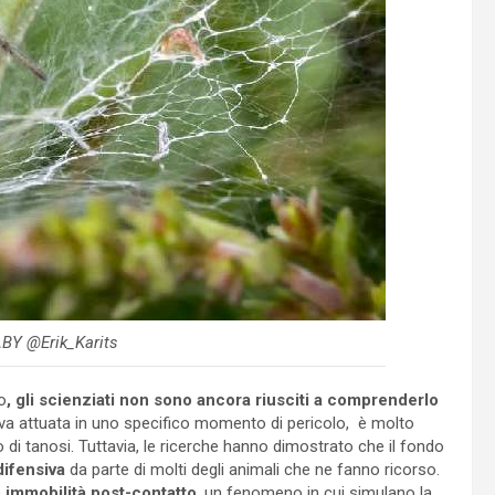
ABY @Erik_Karits
o
, gli scienziati non sono ancora riusciti a comprenderlo
nsiva attuata in uno specifico momento di pericolo, è molto
di tanosi. Tuttavia, le ricerche hanno dimostrato che il fondo
difensiva
da parte di molti degli animali che ne fanno ricorso.
o
immobilità post-contatto
, un fenomeno in cui simulano la