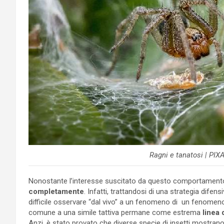
Ragni e tanatosi | PIX
Nonostante l’interesse suscitato da questo comportament
completamente
. Infatti, trattandosi di una strategia dife
difficile osservare “dal vivo” a un fenomeno di un fenomeno 
comune a una simile tattiva permane come estrema
linea 
Anzi, è stato provato che diverse specie di insetti mostran