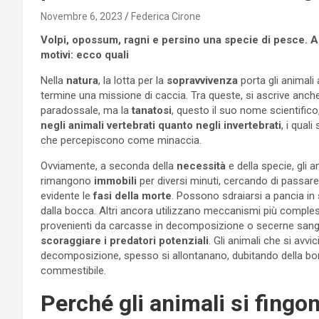
Novembre 6, 2023
Federica Cirone
Volpi, opossum, ragni e persino una specie di pesce. A
motivi: ecco quali
Nella
natura
, la lotta per la
sopravvivenza
porta gli animali 
termine una missione di caccia. Tra queste, si ascrive anc
paradossale, ma la
tanatosi
, questo il suo nome scientifico
negli animali vertebrati quanto negli invertebrati
, i qual
che percepiscono come minaccia.
Ovviamente, a seconda della
necessità
e della specie, gli 
rimangono
immobili
per diversi minuti, cercando di passare 
evidente le
fasi della morte
. Possono sdraiarsi a pancia in s
dalla bocca. Altri ancora utilizzano meccanismi più complessi
provenienti da carcasse in decomposizione o secerne sang
scoraggiare i predatori potenziali
. Gli animali che si avv
decomposizione, spesso si allontanano, dubitando della bon
commestibile.
Perché gli animali si fingo