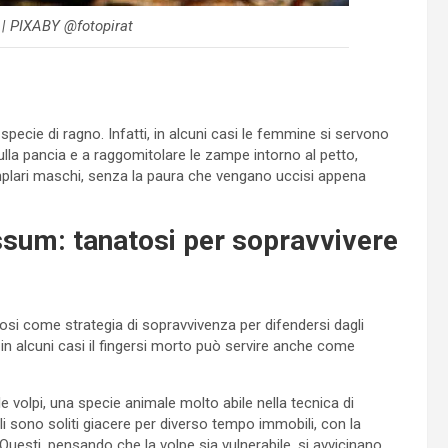
 | PIXABY @fotopirat
specie di ragno. Infatti, in alcuni casi le femmine si servono
sulla pancia e a raggomitolare le zampe intorno al petto,
emplari maschi, senza la paura che vengano uccisi appena
ssum: tanatosi per sopravvivere
osi come strategia di sopravvivenza per difendersi dagli
in alcuni casi il fingersi morto può servire anche come
e volpi, una specie animale molto abile nella tecnica di
mali sono soliti giacere per diverso tempo immobili, con la
i. Questi, pensando che la volpe sia vulnerabile, si avvicinano,